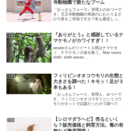
寺動物園で新たなブーム
『おっさんフォース』管理人のみつーで
す。天王寺動物園の奇跡のにわとりまさ
ひろ君をご存知ですか？私も最近しった
のですが、この「マサヒロくん」。３回
も命の危機を逃れたのです。そのことか
ら天王寺動物園では人気者の一人とな
『ありがとう』と感謝しているナ
生物
り、動物園内のレストランの...
マケモノがカワイすぎ！！
wouterさんのツイート人間はナマケモ
ノ、ナマケモノの波を救う。Man saves
sloth, sloth waves.
pic.twitter.com/17CBuq77zw— Wouter
(@Dutchwouter777) 2019...
フィリピンオオコウモリの生態と
生物
大きさを調べた！キモッ！足が３
本もある！
「おっさんフォース」管理人、みつーで
す。フィリピンオオコウモリというコウ
モリがネットで話題だったので調べてみ
ました。本当に大きい！絶対に出会いた
くないけれど、実は主食が果物というお
となしいコウモリでした。フィリピンオ
【シロマダラヘビ】売るといく
生物
オコウモリの生態フィリピ...
ら？販売価格と飼育方法。毒の有
無など徹底調査！