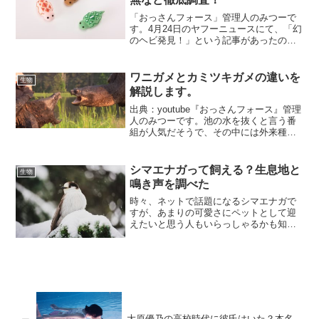
「おっさんフォース」管理人のみつーで
す。4月24日のヤフーニュースにて、「幻
のヘビ発見！」という記事があったの
で、生き物好きのみつーは大変注目しま
した。幻って言うぐらいだから、販売と
かしてたら高そうだな。とか、捕まえて
ワニガメとカミツキガメの違いを
生物
売ったら結構いい値段が...
解説します。
出典：youtube『おっさんフォース』管理
人のみつーです。池の水を抜くと言う番
組が人気だそうで、その中には外来種も
いるそうですが、たまに危険な特定外来
種が出てきたりします。そんな中、『ワ
ニガメ』が池から出てきたと言うこと
シマエナガって飼える？生息地と
生物
で、一時期注目され...
鳴き声を調べた
時々、ネットで話題になるシマエナガで
すが、あまりの可愛さにペットとして迎
えたいと思う人もいらっしゃるかも知れ
ません。今回、シマエナガの事をいろい
ろ調べてみました。スポンサードリンク
シマエナガとは【シマエナガの眠り方】
北海道にのみ生息しており...
大原優乃の高校時代に彼氏はいた？本名