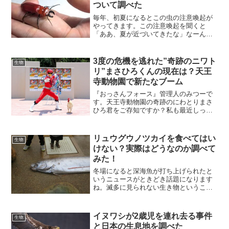
ついて調べた
毎年、初夏になるとこの虫の注意喚起が
やってきます。この注意喚起を聞くと
「ああ、夏が近づいてきたな」なーんて
悠長に思ってしまいますが、一応、毒を
もった虫なので注意しましょう。スポン
サードリンク『赤いクワガタの名前はヒ
3度の危機を逃れた”奇跡のニワト
生物
ラズゲンセイ』名前は”ヒラ...
リ”まさひろくんの現在は？天王
寺動物園で新たなブーム
『おっさんフォース』管理人のみつーで
す。天王寺動物園の奇跡のにわとりまさ
ひろ君をご存知ですか？私も最近しった
のですが、この「マサヒロくん」。３回
も命の危機を逃れたのです。そのことか
ら天王寺動物園では人気者の一人とな
リュウグウノツカイを食べてはい
生物
り、動物園内のレストランの...
けない？実際はどうなのか調べて
みた！
冬場になると深海魚が打ち上げられたと
いうニュースがときどき話題になります
ね。滅多に見られない生き物ということ
で、興味がわきます。その中でも「味」
に関しては多くの人が興味のあるところ
でしょう。ところが「リュウグウノツカ
イヌワシが2歳児を連れ去る事件
生物
イをたべてはいけない！」...
と日本の生息地を調べた