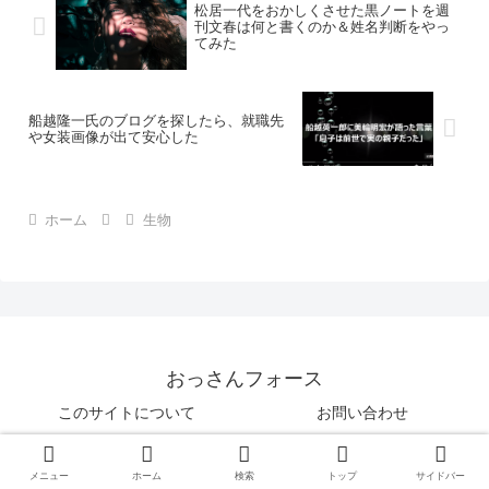
松居一代をおかしくさせた黒ノートを週
刊文春は何と書くのか＆姓名判断をやっ
てみた
船越隆一氏のブログを探したら、就職先
や女装画像が出て安心した
ホーム
生物
おっさんフォース
このサイトについて
お問い合わせ
プライバシーポリシー
サイトマップ
メニュー
ホーム
検索
トップ
サイドバー
© 2017 おっさんフォース.