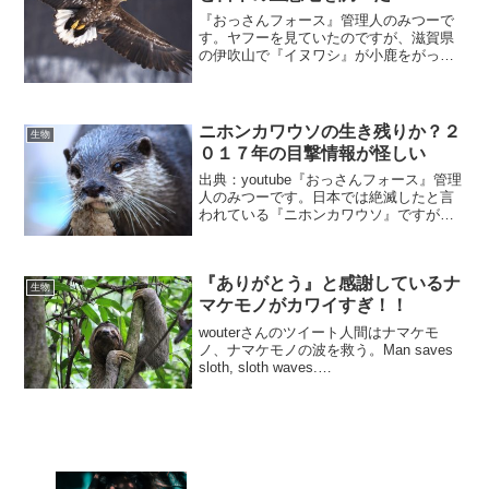
『おっさんフォース』管理人のみつーで
す。ヤフーを見ていたのですが、滋賀県
の伊吹山で『イヌワシ』が小鹿をがっつ
り掴んで飛んでいく写真がありました。
小鹿もそこそこ重いからそんなのをかつ
いで飛べるなんて、もしかしたら人間の
子供ぐらい掴んで飛んで行...
ニホンカワウソの生き残りか？２
生物
０１７年の目撃情報が怪しい
出典：youtube『おっさんフォース』管理
人のみつーです。日本では絶滅したと言
われている『ニホンカワウソ』ですが、
先日、長崎県の対馬でカワウソが撮影さ
れました。映像を見る限りではカワウソ
ですが、まだニホンカワウソだと断定は
『ありがとう』と感謝しているナ
されていません。...
生物
マケモノがカワイすぎ！！
wouterさんのツイート人間はナマケモ
ノ、ナマケモノの波を救う。Man saves
sloth, sloth waves.
pic.twitter.com/17CBuq77zw— Wouter
(@Dutchwouter777) 2019...