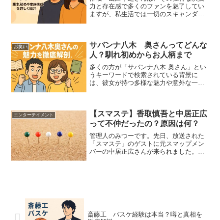
力と存在感で多くのファンを魅了してい
ますが、私生活では一切のスキャンダル
を避け、家族を何より大切にする一面を
持っています。中でも「山田孝之の奥さ
んって、どんな人？」と、たびたび話題
サバンナ八木 奥さんってどんな
に上がる存在でありながら...
お笑い
人？馴れ初めからお人柄まで
多くの方が「サバンナ八木 奥さん」とい
うキーワードで検索されている背景に
は、彼女が持つ多様な魅力や意外な一面
への興味があるのではないでしょうか。
例えば、彼女の学歴や取得されている資
格、年齢に関する情報、またお二人の馴
【スマステ】香取慎吾と中居正広
れ初めについても知りたい...
エンターテイメント
って不仲だったの？原因は何？
管理人のみつーです。先日、放送された
「スマステ」のゲストに元スマップメン
バーの中居正広さんが来られました。登
場してすぐに「隠し子」騒動にふれ「何
おまえ、子供いたんだって！」と、視聴
者を「ドキーーーー！」っとさせてくれ
る質問をぶっこんできまし...
斎藤工 バスケ経験は本当？噂と真相を