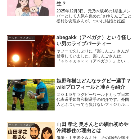
生？
2025年12月3日、元乃木坂46の1期生メン
バーとして人気を集めた“さゆりんご”こと
松村沙友理さんが、ついに結婚と妊娠を
同時に発表しました。インスタグラムに
は、淡いピンクのドレス姿で愛犬を抱い
た幸せそうな写真とともに、「このたび
abegakk（アベガク）という怪し
エンターテイメント
結婚いたし...
い男のライブパーティー
ヤフーで久しぶりに『楽しんご』さんが
登場していました。楽しんごさんは、
『ａｂｅｇａｋｋ（アベガク）』という
ロックバンドのメジャーべビューイベン
トに参加したと言うことだったのです
が、ａｂｅｇａｋｋ（アベガク）って
姫野和樹はどんなラグビー選手？
誰？(＠_＠;)って思ったので...
スポーツ
wikiプロフィールと凄さを紹介
２０１９年ラグビーワールドカップ日本
代表選手姫野和樹選手の紹介です。外国
人とぶつかっても負けないフィジカルで
有名な姫野和樹選手ですが、さらなる彼
の凄さとはいったい何なのか。そんな姫
野和樹選手をご紹介します。スポンサー
山田 孝之 奥さんとの馴れ初めや
ドリンク姫野和樹のwik...
エンターテイメント
沖縄移住の理由とは
俳優・山田孝之さんは、その独特な演技