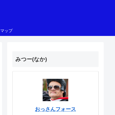
トマップ
みつー(なか)
おっさんフォース