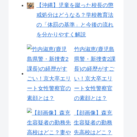
【沖縄】児童を蹴った校長の懲
戒処分はどうなる？学校教育法
の「体罰の基準」と今後の流れ
を分かりやすく解説
竹内淑恵(鹿児島
県警・新捜査2課
長)の経歴がすご
い！京大卒エリ
ート女性警察官
の素顔とは？
【顔画像】森充
生容疑者の勤務
先高校はどこ？