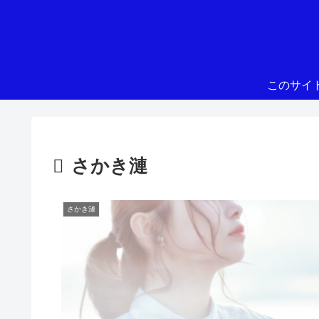
このサイ
さかき漣
さかき漣