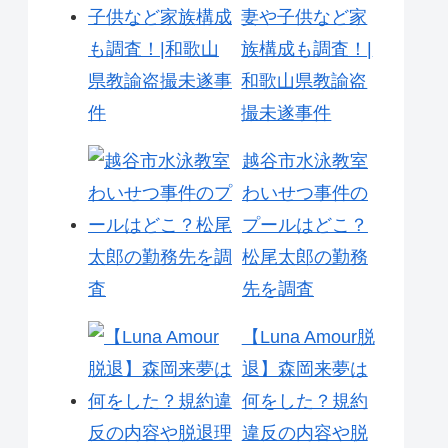
妻や子供など家
族構成も調査！|
和歌山県教諭盗
撮未遂事件
越谷市水泳教室
わいせつ事件の
プールはどこ？
松尾太郎の勤務
先を調査
【Luna Amour脱
退】森岡来夢は
何をした？規約
違反の内容や脱