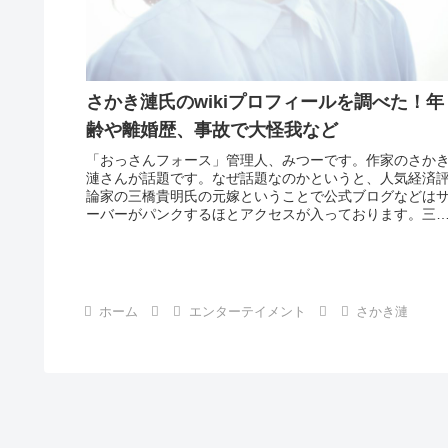
さかき漣氏のwikiプロフィールを調べた！年
齢や離婚歴、事故で大怪我など
「おっさんフォース」管理人、みつーです。作家のさか
漣さんが話題です。なぜ話題なのかというと、人気経済
論家の三橋貴明氏の元嫁ということで公式ブログなどは
ーバーがパンクするほとアクセスが入っております。三
貴明さんねぇ・・・・。本名を中村...
ホーム
エンターテイメント
さかき漣