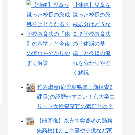
【沖縄】児童を
蹴った校長の懲
戒処分はどうな
る？学校教育法
の「体罰の基
準」と今後の流
れを分かりやす
く解説
竹内淑恵(鹿児島県警・新捜査2
課長)の経歴がすごい！京大卒エ
リート女性警察官の素顔とは？
【顔画像】森充生容疑者の勤務
先高校はどこ？妻や子供など家