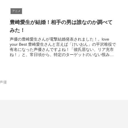
アニメ
豊崎愛生が結婚！相手の男は誰なのか調べて
みた！
カ
声優の豊崎愛生さんが電撃結婚発表されました！。love
your Best 豊崎愛生さんと言えば「けいおん」の平沢唯役で
有名になった声優さんですよね！「彼氏居ない、リア充市
ね！」と、常日頃から、特定のターゲットのいない恨み辛
みをぶちまけてい...
声優