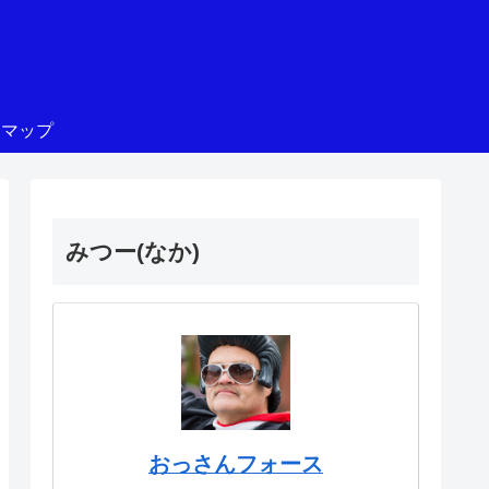
トマップ
みつー(なか)
おっさんフォース