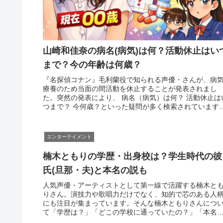
山崎和佳奈の病名(病気)は何？活動休止はい
まで？今の年齢は何歳？
『名探偵コナン』毛利蘭役で知られる声優・さんが、病
療養のため当面の間活動を休止することが発表されまし
た。突然の発表により、 病名（病気）は何？ 活動休止は
つまで？ 今何歳？といった疑問が多く検索されています
この記事では、現時点で公表さ...
エンターテイメント
楠木ともりの学歴・出身校は？学生時代の彼
氏(旦那・夫)と本名の説も
人気声優・アーティストとして第一線で活躍する楠木と
りさん。演技力や歌唱力だけでなく、知的で芯のある人
にも注目が集まっています。そんな楠木ともりさんにつ
て「学歴は？」「どこの学校に通っていたの？」「本名
は？」「学生時代の彼氏や結婚相手は...