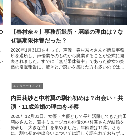
つ
【春村奈々】事務所退所・廃業の理由は？な
ぜ無期限休養だった？
気
2026年1月31日をもって、声優・春村奈々さんが所属事務
所を退所し、声優業そのものから廃業することが公式に発
い
表されました。すでに「無期限休養中」であった彼女の突
。
然の引退報告に、驚きと戸惑いを感じた方も多いのではな
いでしょうか。本記事では、...
エンターテイメント
内田莉紗と中村翼の馴れ初めは？出会い・共
演・11歳差婚の理由を考察
も
2025年12月31日、女優・声優として長年活躍してきた内田
柄
莉紗さんと、若手ミュージカル俳優の中村翼さんが結婚を
い
発表し、大きな注目を集めました。年齢差は11歳。さら
に、馴れ初めや出会いについては詳しく語られておらず、
「二人はどこで知り合った...