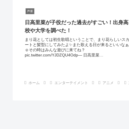
声優
日高里菜が子役だった過去がすごい！出身高
校や大学を調べた！
まり花としては初生歌唱ということで、まり花らしいス
ートと髪型にしてみたよ✨また歌える日が来るといいなぁ
☺その時はみんな遊びに来てね？
pic.twitter.com/YJDZQU4Odp— 日高里菜
(@hidaka_rina0615) ...
ホーム
エンターテイメント
アニメ