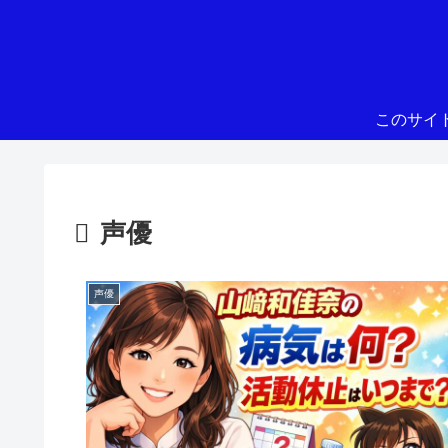
このサイ
声優
声優