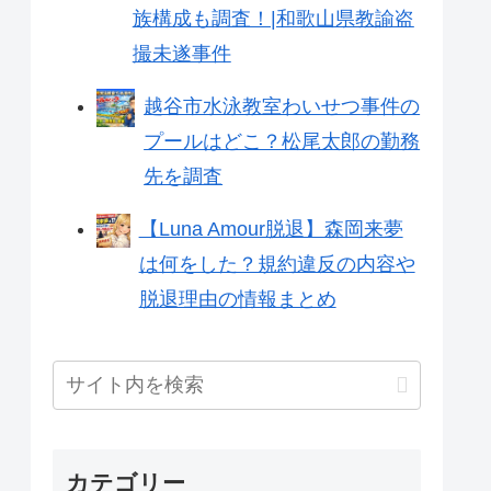
族構成も調査！|和歌山県教諭盗
撮未遂事件
越谷市水泳教室わいせつ事件の
プールはどこ？松尾太郎の勤務
先を調査
【Luna Amour脱退】森岡来夢
は何をした？規約違反の内容や
脱退理由の情報まとめ
カテゴリー