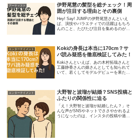
伊野尾慧の髪型を総チェック！周
アーティスト
囲が注目する理由とその裏側
Hey! Say! JUMPの伊野尾慧さんといえ
ば、演技やバラエティでの活躍はもちろ
んのこと、たびたび注目を集めるのがそ
の“髪型”。テレビや雑誌に登場するたびに
「あれ？ 髪型変わった？」と話題にな
り、SNSではトレンド入りすることも少
Kokiの身長は本当に170cm？サ
なくあ...
エンターテイメント
バ読み疑惑を徹底検証してみた！
Kokiさんといえば、あの木村拓哉さんと
工藤静香さんの娘さんとしても知られて
いて、若くしてモデルデビューを果た
し、世界的なブランドでも活躍中。でも
最近、「Kokiって身長サバ読んでるんち
ゃう？」なんて噂もちらほら。ネットや
大野智と波瑠が結婚？SNS投稿と
SNSでは共演者と...
エンターテイメント
ふたりの関係性に迫る
「え！大野智と波瑠が結婚したん？」そ
んな声がSNSやネットでささやかれるよ
うになったのは、インスタの投稿や過去
の共演がきっかけ。でも、ほんまに結婚
なんてあったんやろか？この記事では、
ふたりの関係性や、大野さんが波瑠さん
に見せたちょっと気にな...