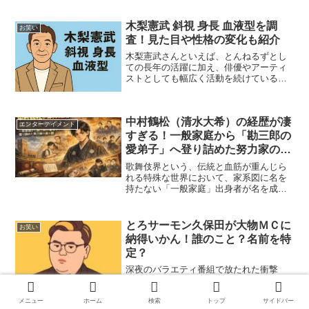
木梨憲武 斜視 身長 血液型を調
お笑い
査！見た目や性格の変化も紹介
木梨憲武さんといえば、とんねるずとし
ての長年の活躍に加え、俳優やアーティ
ストとしても幅広く活動を続けている芸
能人です。そんな彼に関して、最近イン
ターネット上では「斜視ではないか」と
いった声や、「身長はどれくらい？」
中村鶴松（清水大希）の経歴が凄
「血液型は？」といったプロ...
エンターテイメント
すぎる！一般家庭から「勘三郎の
愛弟子」へ登り詰めた努力家の裏
の顔
歌舞伎界という、伝統と血筋が重んじら
れる特殊な世界において、家系図に名を
持たない「一般家庭」出身者が名を成す
ことは並大抵のことではありません。そ
の象徴とも言える存在が、中村屋の若手
名題、中村鶴松（本名：清水大希）さん
とろサーモン久保田が大物ＭＣに
お笑い
でした。十八代目中村勘三...
納得いかん！誰のこと？名前を特
定？
深夜のバラエティ番組で放たれた衝撃
の“実名なし告発”。その主役となったの
は、毒舌と本音で知られるとろサーモン
メニュー
ホーム
検索
トップ
サイドバー
久保田かずのぶさんです。今回の発言