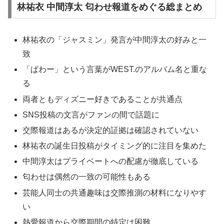
林祐衣 中間淳太 匂わせ報道をめぐる総まとめ
林祐衣の「ジャスミン」発言が中間淳太の好みと一
致
「ぱわー」という言葉がWEST.のアルバム名と重な
る
両者ともディズニー好きであることが共通点
SNS投稿の文言がファンの間で話題に
交際報道はあるが決定的証拠は確認されていない
林祐衣の誕生日投稿がタイミング的に注目を集めた
中間淳太はプライベートへの配慮が徹底している
匂わせは偶然の一致の可能性もある
芸能人同士の共通趣味は交際推測の材料になりやす
い
熱愛報道から交際期間の特定は困難