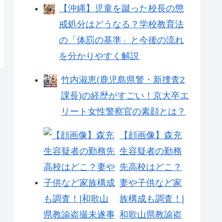
【沖縄】児童を蹴った校長の懲
戒処分はどうなる？学校教育法
の「体罰の基準」と今後の流れ
を分かりやすく解説
竹内淑恵(鹿児島県警・新捜査2
課長)の経歴がすごい！京大卒エ
リート女性警察官の素顔とは？
【顔画像】森充
生容疑者の勤務
先高校はどこ？
妻や子供など家
族構成も調査！|
和歌山県教諭盗