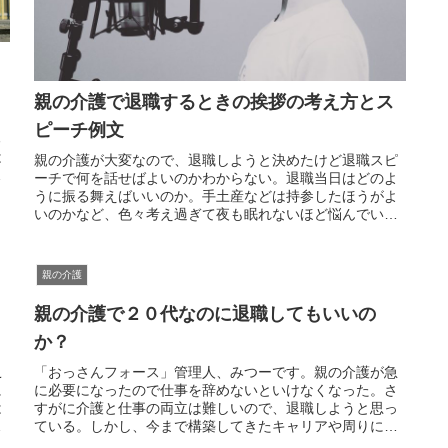
親の介護で退職するときの挨拶の考え方とス
し
ピーチ例文
る
は
親の介護が大変なので、退職しようと決めたけど退職スピ
ら
ーチで何を話せばよいのかわからない。退職当日はどのよ
うに振る舞えばいいのか。手土産などは持参したほうがよ
いのかなど、色々考え過ぎて夜も眠れないほど悩んでいる
という方はいると思います。悩み過...
親の介護
親の介護で２０代なのに退職してもいいの
か？
こ
「おっさんフォース」管理人、みつーです。親の介護が急
に
に必要になったので仕事を辞めないといけなくなった。さ
は
すがに介護と仕事の両立は難しいので、退職しようと思っ
今
ている。しかし、今まで構築してきたキャリアや周りにな
んて言われるのかわからないので迷...