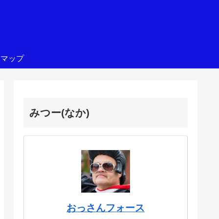
トマップ
みつー(なか)
おっさんフォース