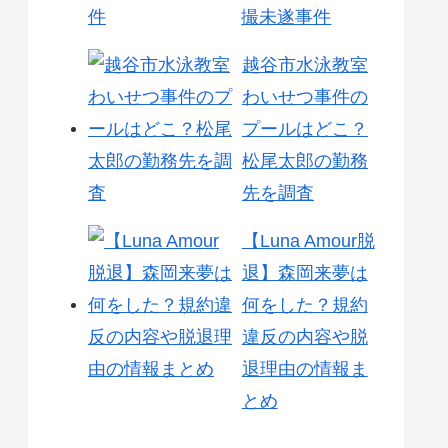
撮未遂事件
越谷市水泳教室
わいせつ事件の
プールはどこ？
松尾太郎の勤務
先を調査
【Luna Amour脱
退】森岡来夢は
何をした？規約
違反の内容や脱
退理由の情報ま
とめ