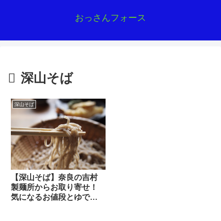
おっさんフォース
深山そば
深山そば
【深山そば】奈良の吉村
製麺所からお取り寄せ！
気になるお値段とゆで時
間をチェック！