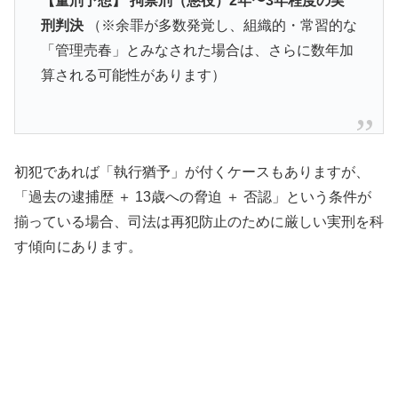
【量刑予想】
拘禁刑（懲役）2年〜3年程度の実
刑判決
（※余罪が多数発覚し、組織的・常習的な
「管理売春」とみなされた場合は、さらに数年加
算される可能性があります）
初犯であれば「執行猶予」が付くケースもありますが、
「過去の逮捕歴 ＋ 13歳への脅迫 ＋ 否認」という条件が
揃っている場合、司法は再犯防止のために厳しい実刑を科
す傾向にあります。