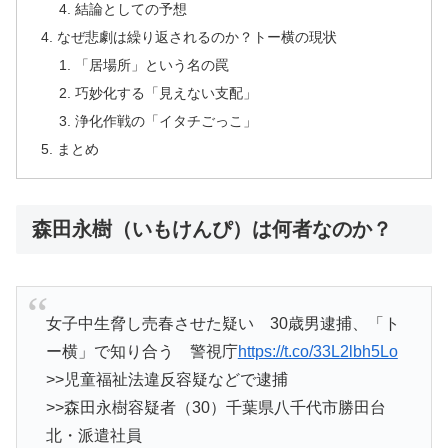
結論としての予想
なぜ悲劇は繰り返されるのか？トー横の現状
「居場所」という名の罠
巧妙化する「見えない支配」
浄化作戦の「イタチごっこ」
まとめ
森田永樹（いもけんぴ）は何者なのか？
女子中生脅し売春させた疑い 30歳男逮捕、「ト
ー横」で知り合う 警視庁
https://t.co/33L2lbh5Lo
>>児童福祉法違反容疑などで逮捕
>>森田永樹容疑者（30）千葉県八千代市勝田台
北・派遣社員