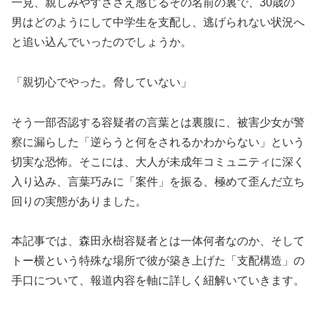
一見、親しみやすささえ感じるその名前の裏で、30歳の
男はどのようにして中学生を支配し、逃げられない状況へ
と追い込んでいったのでしょうか。
「親切心でやった。脅していない」
そう一部否認する容疑者の言葉とは裏腹に、被害少女が警
察に漏らした「逆らうと何をされるかわからない」という
切実な恐怖。そこには、大人が未成年コミュニティに深く
入り込み、言葉巧みに「案件」を振る、極めて歪んだ立ち
回りの実態がありました。
本記事では、森田永樹容疑者とは一体何者なのか、そして
トー横という特殊な場所で彼が築き上げた「支配構造」の
手口について、報道内容を軸に詳しく紐解いていきます。