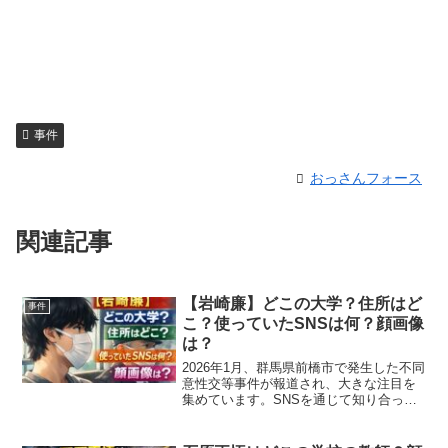
事件
おっさんフォース
関連記事
【岩崎廉】どこの大学？住所はど
事件
こ？使っていたSNSは何？顔画像
は？
2026年1月、群馬県前橋市で発生した不同
意性交等事件が報道され、大きな注目を
集めています。SNSを通じて知り合った
女子小学生を自宅に呼び、わいせつな行
為をした疑いで、前橋市内の大学に通う
大学生の男が逮捕されたという内容で