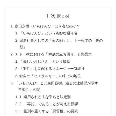
目次
森田永樹（いもけんぴ）は何者なのか？
「いもけんぴ」という奇妙な通り名
派遣社員としての「表の顔」と、トー横での「裏の
顔」
3. トー横における「30歳の立ち回り」と影響力
「優しいおじさん」という擬態
「案件」を差配するマネージャー気取り
独自の「ヒエラルキー」の中での地位
「いもけんぴ」こと森田容樹、過去の逮捕歴が示す
「常習性」の闇
1. 適用される主な罪名と法定刑
2. 「再犯」であることが与える影響
3. 量刑を重くする「悪質性」の要素