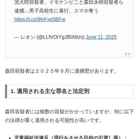
洸大郎容疑者、イモケンピこと森田永樹容疑者ら
逮捕…男子高校生に暴行、スマホ奪う
https://t.co/9fyFvg5BFw
— レオン (@LLfVOiYgJBlA6zs)
June 11, 2025
森田容疑者は２０２５年６月に逮捕歴があります。
1. 適用される主な罪名と法定刑
森田容疑者には複数の容疑がかかっていますが、特に以下
の法律が重く適用される可能性が高いです。
児童福祉法違反（淫行をさせる目的の引渡し等）：