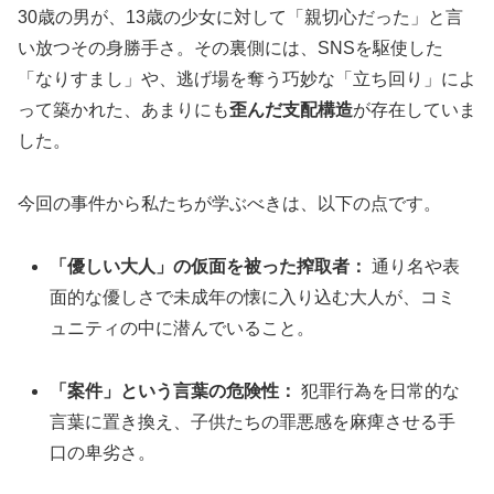
30歳の男が、13歳の少女に対して「親切心だった」と言
い放つその身勝手さ。その裏側には、SNSを駆使した
「なりすまし」や、逃げ場を奪う巧妙な「立ち回り」によ
って築かれた、あまりにも
歪んだ支配構造
が存在していま
した。
今回の事件から私たちが学ぶべきは、以下の点です。
「優しい大人」の仮面を被った搾取者：
通り名や表
面的な優しさで未成年の懐に入り込む大人が、コミ
ュニティの中に潜んでいること。
「案件」という言葉の危険性：
犯罪行為を日常的な
言葉に置き換え、子供たちの罪悪感を麻痺させる手
口の卑劣さ。