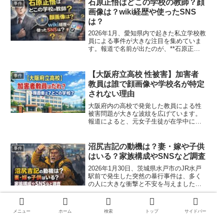
石原正悟はどこの学校の教師？顔
事件
す。本記事では、報...
画像は？wiki経歴や使ったSNS
は？
2026年1月、愛知県内で起きた私立学校教
員による事件が大きな注目を集めていま
す。報道で名前が出たのが、**石原正悟
容疑者（40）**です。ネット上では、 石
原正悟はどこの学校の教師だったのか？
顔画像は公開されているのか？ 経歴やプ
【大阪府立高校 性被害】加害者
事件
ロフィ...
教員は誰で顔画像や学校名が特定
されない理由
大阪府内の高校で発覚した教員による性
被害問題が大きな波紋を広げています。
報道によると、元女子生徒が在学中に男
性教員からわいせつ行為や性的暴行を受
けていたことが明らかになりました。し
かし、この問題は約5年間にわたり実質的
沼尻吉記の動機は？妻・嫁や子供
事件
に放置されていたとされ...
はいる？家族構成やSNSなど調査
2026年1月30日、茨城県水戸市のJR水戸
駅前で発生した突然の暴行事件は、多く
の人に大きな衝撃と不安を与えました。
見ず知らずの通行人が無差別に襲われる
という内容から、「犯人は何者なのか」
「なぜこんなことをしたのか」と疑問を
松倉俊彦の妻(嫁)や子供など家族
事件
メニュー
ホーム
検索
トップ
サイドバー
抱いた方も多いの...