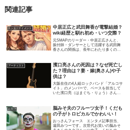
関連記事
中居正広と武田舞香が電撃結婚？
エンターテイメント
wiki経歴と馴れ初め・いつ交際？
元SMAPのリーダー・中居正広さんと、
振付師・ダンサーとして活躍する武田舞
香さんの関係は、長年にわたり多くの注
目を集めてきました。「2人は本当に結婚
したの？」「いつから交際している
の？」「武田舞香ってどんな人物？」こ
濱口亮さんの死因は？なぜ死亡し
アーティスト
うした疑問に答えるため、...
た？理由は？妻・嫁(奥さん)や子
供は？
大阪在住の4人組ロックバンド「アルコサ
イト」のメンバーで、ベースを担当して
いた濱口亮（はまぐち・りょう）さん
が、2025年12月9日に亡くなったことが
公式サイトなどで発表されました。なぜ
死亡したのか、その理由も公表されてい
脳みそ夫のフルーツ女子！くだも
お笑い
ません。突然の訃報...
の子がトロピカルでかわいい！
おっさんフォース エンタメ記事担当、
遠田みつーです。次世代お笑いの脳みそ