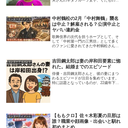
夫さんのネタフルーツ女子、くだもの子
をピックアップしてみました。感じない
人には不協和音。ハマる人には激ハマり
の脳みそ夫さん。漢方薬のように、じわ
中村鶴松の2月「中村舞鶴」襲名
じわくる「脳みそ夫」さん...
エンターテイメント
は中止？解雇される？公演中止と
ヤバい違約金
歌舞伎界の次代を担うホープとして、そ
して「中村屋一門の三男坊」として多く
のファンに愛されてきた中村鶴松さん。
2025年1月に報じられた不祥事とそれに伴
う「新春浅草歌舞伎」の一部公演中止
は、伝統芸能界のみならず、世間に大き
吉田鋼太郎は妻の岸和田要素に惚
エンターテイメント
な衝撃を与えました。...
れた。結婚までのエピソード
俳優・吉田鋼太郎さんと、彼の妻にまつ
わるエピソードが注目を集めています。
特に話題となっているのが、22歳年下の
妻が大阪・岸和田出身という点です。岸
和田といえば情熱的で明るい地域性が特
徴で、妻もその雰囲気を体現するような
存在。出会いのきっかけ...
【ももクロ】佐々木彩夏の旦那は
エンターテイメント
誰？職業や顔画像・出会いと馴れ
初めまとめ