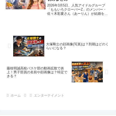
2026年3月5日、人気アイドルグループ
「ももいろクローバーZ」のメンバー・
佐々木彩夏さん（あーりん）が結婚を発
表し、大きな話題となりました。突然の
報告に、ファンからは驚きと祝福の声が
多く寄せられています。気になるのは、
やはり結婚相手の存在...
大塚剛士の顔画像(写真)は？刑期はどのく
らいになる？
藤枝明誠高校バスケ部の動画拡散で炎
上！男子部員の名前や顔画像は？特定で
きる？
ホーム
エンターテイメント