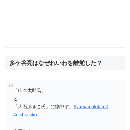
多ケ谷亮はなぜれいわを離党した？
「山本太郎氏」
と
「大石あきこ氏」に物申す。
#yamamototaro0
#oishiakiko