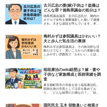
活動歴や発言力の高さから、情報の真偽
古川広志の妻(嫁)子供は？盗撮は
を確かめたいという関心...
事件
どんな罪？徳島県議会の処分は？
徳島県議会議員・古川広志氏が、都内の
ホテルで女性を無断撮影した疑いで逮捕
され、大きな波紋を呼んでいます。本記
事では、事件の概要に加え、古川氏の妻
や家族構成、適用される「撮影罪」の内
容、そして今後予想される徳島県議会の
梅村みずほ参院議員はかわいい？
政治家
処分についてわかりやすく...
夫と歩んだ私生活の裏側
梅村みずほ参院議員は、その政治的な活
動だけでなく、若いころからの美貌や親
しみやすい雰囲気で「かわいい」と話題
を集めてきました。元アナウンサーとし
ての経験があり、テレビやラジオへの出
演を通じて広く知られる存在でした。一
稲垣康治のwiki経歴は？嫁・妻や
部ではグラビア活動の噂も...
政治家
子供など家族構成と医師実績を調
査
東京都町田市の市政を担う稲垣康治氏。
医師出身の市長として注目を集めてお
り、「どんな経歴の人物なの？」「結婚
している？」「家族構成は？」と気にな
る方も多いのではないでしょうか。この
記事では、公的に確認できる情報をもと
国民民主 玉木 胡散臭いと検索さ
政治家