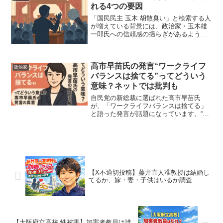
に、稲垣康治氏のwiki風...
れる4つの要因
「国民民主 玉木 胡散臭い」と検索する人
が増えている背景には、政治家・玉木雄
一郎氏への信頼感の揺らぎがあるようで
す。不倫報道や発言の炎上、党運営に対
する不透明さなど、さまざまな要因が積
み重なり、「この人は信用できるの
高市早苗氏の発言“ワークライフ
か？」という疑念を持つ人...
政治家
バランスは捨てる”ってどういう
意味？ネットでは批判も
自民党の新総裁に選ばれた高市早苗氏
が、「ワークライフバランスは捨てる」
と語った発言が話題になっています。“働
き方改革の時代に逆行しているので
は？”という声がある一方で、“責任感の表
れだ”と評価する意見も。この記事では、
この発言の背景や意味、...
【X不適切投稿】藤井直人准教授は結婚し
てるか、嫁・妻・子供はいるか調査
【大阪府立高校 性被害】加害者教員は誰