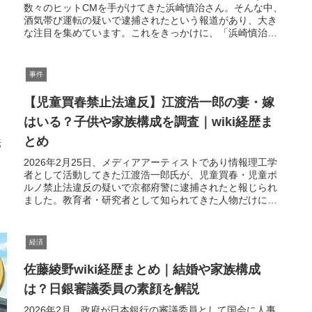
数々のヒットCMを手がけてきた浜崎慎治さん。そんな中、
酒気帯び運転の疑いで逮捕されたという報道があり、大き
な注目を集めています。これをきっかけに、「浜崎慎治っ
てどんな人物？」「妻(嫁)...
事件
【児童買春禁止法違反】江渡浩一郎の妻・嫁
はいる？子供や家族構成を調査｜wiki経歴ま
とめ
転
2026年2月25日、メディアアーティストであり情報理工学
さ
者として活動してきた江渡浩一郎氏が、児童買春・児童ポ
ルノ禁止法違反の疑いで京都府警に逮捕されたと報じられ
ました。教育者・研究者として知られてきた人物だけに、
世間ではその人物像や私生活...
経済
佐藤綾野wiki経歴まとめ｜結婚や家族構成
は？日銀審議委員の素顔を解説
2026年2月、政府が日本銀行の審議委員として国会に人事