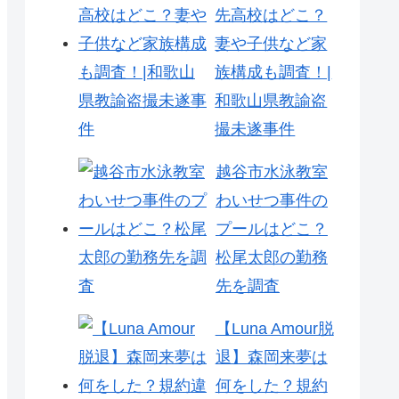
先高校はどこ？
妻や子供など家
族構成も調査！|
和歌山県教諭盗
撮未遂事件
越谷市水泳教室
わいせつ事件の
プールはどこ？
松尾太郎の勤務
先を調査
【Luna Amour脱
退】森岡来夢は
何をした？規約