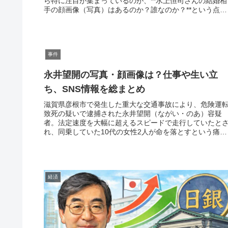
ら特に注目が集まっているのが、**水上恒司さんの結婚相
手の顔画像（写真）はあるのか？誰なのか？**という点で
す。お相手は「一般女性...
事件
永井望開の写真・顔画像は？仕事や生い立
ち、SNS情報を総まとめ
滋賀県彦根市で発生した重大な交通事故により、危険運
致死の疑いで逮捕された永井望開（ながい・のあ）容疑
者。法定速度を大幅に超えるスピードで走行していたと
れ、同乗していた10代の女性2人が命を落とすという痛ま
しい結果となりました。事件の報道...
経済