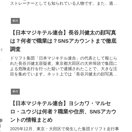
、
ストレーナーとしても知られている人物です。また、過去
には中学校教師とし...
事件
【日本マジキテル連合】長谷川健太の顔写真
は？何者で職業は？SNSアカウントまで徹底
調査
バ
ドリフト集団「日本マジキテル連合」の代表として報じら
ン
れた長谷川健太容疑者。東京都大田区の大井埠頭で集団に
る
よる危険走行を行った疑いで逮捕されたことで、大きな注
目を集めています。ネット上では「長谷川健太の顔写真は
公開されているの？」「そもそも何...
事件
【日本マジキテル連合】ヨシカワ・マルセ
ロ・ユウジは何者？職業や住所、SNSアカウ
ントの情報まとめ
事
築
2025年12月、東京・大田区で発生した集団ドリフト走行事
職