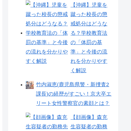
【沖縄】児童を
蹴った校長の懲
戒処分はどうな
る？学校教育法
の「体罰の基
準」と今後の流
れを分かりやす
く解説
竹内淑恵(鹿児島県警・新捜査2
課長)の経歴がすごい！京大卒エ
リート女性警察官の素顔とは？
【顔画像】森充
生容疑者の勤務