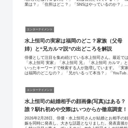
業は？」「住所はどこ？」「SNSはやっているのか？」
気になって検索する人...
エンターテイメント
水上恒司の実家は福岡のどこ？家族（父母
姉）と“兄カルマ説”の出どころを解説
俳優として注目を集め続けている水上恒司さん。最近で
「水上恒司 実家」「水上恒司 兄」「水上恒司 カルマ」と
いったキーワードで検索する人が急増しています。「実
は福岡のどこなの？」「兄がいるって本当？」「YouTube
カルマとの関係は？」...
エンターテイメント
水上恒司の結婚相手の顔画像(写真)はある？
誰？馴れ初めや交際はいつからか徹底調査！
2026年2月28日、俳優・水上恒司さんが結婚とお相手の
娠を同時に発表し、大きな話題となりました。発表直後