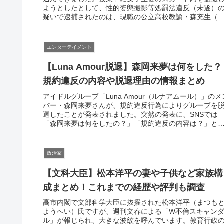
ようとしたとして、性的姿態撮影等処罰法違反（未遂）
疑いで逮捕されたのは、現職の公立高校教諭・森充生（
り みつお）容疑者（62）です。...
エンターテイメント
【Luna Amour脱退】森岡来夢は何をした？
規約違反の内容や脱退理由の情報まとめ
アイドルグループ「Luna Amour（ルナアムール）」のメ
バー・森岡来夢さんが、規約違反行為によりグループを
退したことが発表されました。突然の発表に、SNSでは
「森岡来夢は何をしたの？」「規約違反の内容は？」と
になる声も多く見られて...
政治家
【文科大臣】松本洋平の妻や子供など家族構
成まとめ！これまでの経歴や評判も調査
高市内閣で文部科学大臣に抜擢された松本洋平（まつも
ようへい）氏ですが、週刊文春による「W不倫スキャン
ル」が報じられ、大きな波紋を呼んでいます。教育行政