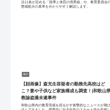
法11条が定める「指導と体罰の境界線」や、教育委員会
懲戒処分の基準を分かりやすく解説します。
事件
【顔画像】森充生容疑者の勤務先高校はど
こ？妻や子供など家族構成も調査！|和歌山
教諭盗撮未遂事件
和歌山県内の教育現場を揺るがす衝撃的なニュースが飛
込んできました。授業中に女子生徒のスカート内を盗撮