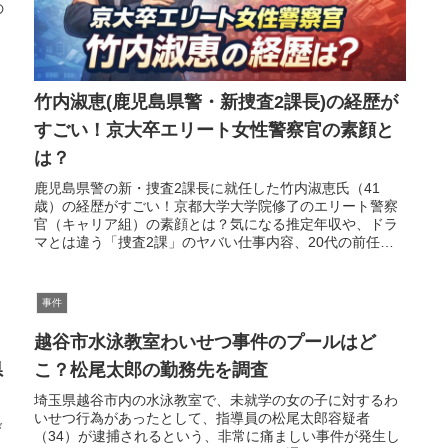
の
竹内淑恵(鹿児島県警・新捜査2課長)の経歴が
すごい！京大卒エリート女性警察官の素顔と
は？
鹿児島県警の新・捜査2課長に就任した竹内淑恵氏（41
歳）の経歴がすごい！京都大学大学院修了のエリート警察
官（キャリア組）の素顔とは？気になる推定年収や、ドラ
マとは違う「捜査2課」のヤバい仕事内容、20代の前任者
との年齢差の謎まで分かりやすく解説します！
事件
越谷市水泳教室わいせつ事件のプールはど
県
こ？松尾太郎の勤務先を調査
埼玉県越谷市内の水泳教室で、未就学の女の子に対するわ
いせつ行為があったとして、指導員の松尾太郎容疑者
び
（34）が逮捕されるという、非常に痛ましい事件が発生し
し