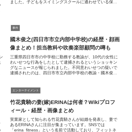
ました。子どもをスイミングスクールに通わせている保護
の
者の方にとっては、「自分の子どもが...
も
事件
國木俊之(四日市市立内部中学校)の経歴・顔画
像まとめ！担当教科や吹奏楽部顧問の噂も
ン
三重県四日市市の中学校に勤務する教諭が、10代の女性に
脱
わいせつな行為をしたとして逮捕されるというショッキン
グなニュースが報じられました。不同意わいせつの疑いで
気
逮捕されたのは、四日市市立内部中学校の教諭・國木俊之
容疑者（48）です。警察の調べ...
エンターテイメント
竹花貴騎の妻(嫁)ERINAは何者？Wikiプロフ
ィール・経歴・画像まとめ
と
実業家として知られる竹花貴騎さんが結婚を発表し、妻で
ダ
あるERINAさんに注目が集まっています。SNSでは
の
「erina_fitness」という名前で活動しており、フィットネ