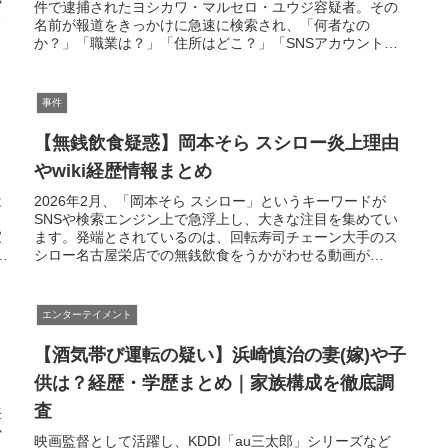
件で逮捕されたヨシカワ・マルセロ・ユウジ容疑者。その
と
名前が報道をきっかけに急速に検索され、「何者なの
か？」「職業は？」「住所はどこ？」「SNSアカウントは
あるのか？」といった疑問の声...
事件
【無銭飲食疑惑】岡本そら スシロー炎上理由
やwiki経歴情報まとめ
は
2026年2月、「岡本そら スシロー」というキーワードが
SNSや検索エンジン上で急浮上し、大きな注目を集めてい
家
ます。発端とされているのは、回転寿司チェーン大手のス
r
シロー名古屋栄店での無銭飲食をうかがわせる動画が
Instagram上に投稿され...
エンターテイメント
【酒気帯び運転の疑い】浜崎慎治の妻(嫁)や子
供は？経歴・学歴まとめ｜家族構成を徹底調
査
妊
か
映画監督として活躍し、KDDI「au三太郎」シリーズなど