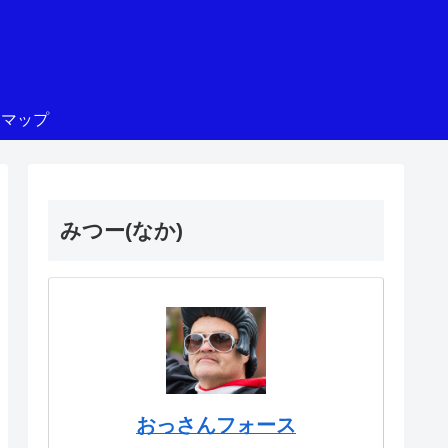
トマップ
みつー(なか)
おっさんフォース