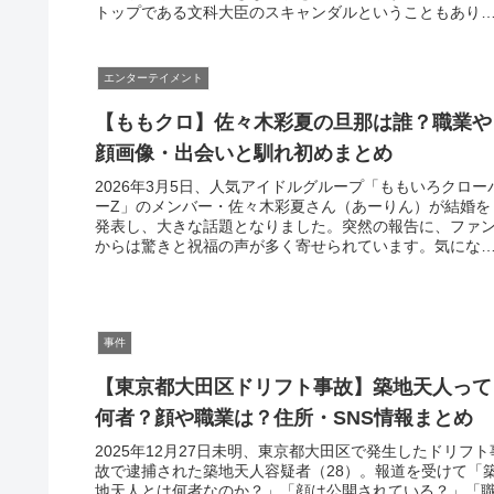
トップである文科大臣のスキャンダルということもあり
「松本洋平氏の家族はどう思って...
エンターテイメント
【ももクロ】佐々木彩夏の旦那は誰？職業や
顔画像・出会いと馴れ初めまとめ
2026年3月5日、人気アイドルグループ「ももいろクロー
ーZ」のメンバー・佐々木彩夏さん（あーりん）が結婚を
発表し、大きな話題となりました。突然の報告に、ファ
からは驚きと祝福の声が多く寄せられています。気にな
のは、やはり結婚相手の存在...
事件
【東京都大田区ドリフト事故】築地天人って
何者？顔や職業は？住所・SNS情報まとめ
2025年12月27日未明、東京都大田区で発生したドリフト
故で逮捕された築地天人容疑者（28）。報道を受けて「
地天人とは何者なのか？」「顔は公開されている？」「