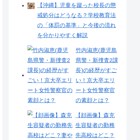
【沖縄】児童を蹴った校長の懲
戒処分はどうなる？学校教育法
の「体罰の基準」と今後の流れ
を分かりやすく解説
竹内淑恵(鹿児島
県警・新捜査2課
長)の経歴がすご
い！京大卒エリ
ート女性警察官
の素顔とは？
【顔画像】森充
生容疑者の勤務
先高校はどこ？