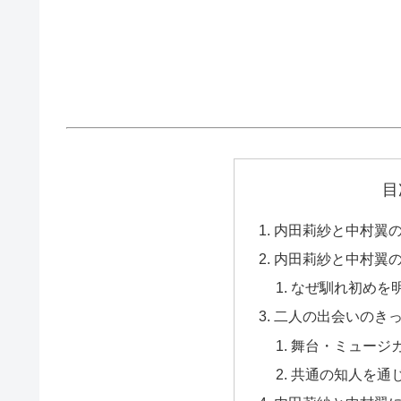
目
内田莉紗と中村翼
内田莉紗と中村翼
なぜ馴れ初めを
二人の出会いのき
舞台・ミュージ
共通の知人を通