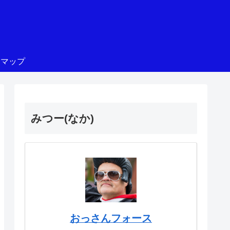
トマップ
みつー(なか)
おっさんフォース