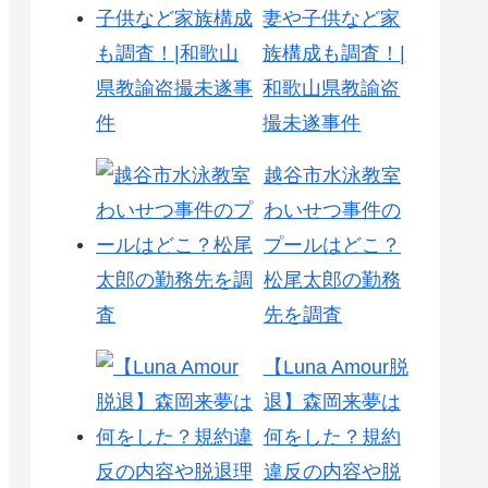
妻や子供など家
族構成も調査！|
和歌山県教諭盗
撮未遂事件
越谷市水泳教室
わいせつ事件の
プールはどこ？
松尾太郎の勤務
先を調査
【Luna Amour脱
退】森岡来夢は
何をした？規約
違反の内容や脱