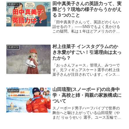
人級に変わった”という声も多く見られま
田中真美子さんの英語力って、実
スポーツ
す。本記事では...
際どう？現地の様子からうかがえ
る３つのこと
「田中真美子さんって、英語どのくらい
話せるの？」——SNSでもよく見かける
この疑問。私は１年ほどアメリカのテキ
サス州に会社の子会社に出向していたの
ですが、当時の私の英語力はTOEIC２９
８点でした。ただ、１年もいると慣れて
村上佳菜子 インスタグラムのか
スポーツ
きますので、帰国後...
き氷愛がすごい！引退理由は太っ
たから？
「おっさんフォース」管理人、みつーで
す。元フィギュアスケート選手の村上佳
菜子さんが注目されています。インスタ
グラムを拝見する限り、ひょうきんな方
ですよね。面白い女性は大好きです。一
部で、「村上佳菜子、ブサイク」なんて
山田琉聖(スノーボード)の出身中
スポーツ
言う人もいますが、一体ど...
学・高校と姉・両親の家族構成に
ついて
スノーボード男子ハーフパイプで世界の
舞台へと駆け上がっている山田琉聖（や
まだ りゅうせい）選手。ユース五輪での
銅メダル獲得やワールドカップ初優勝、
そしてミラノ・コルティナ冬季オリンピ