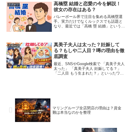
ック代表内定など、10代にして目覚まし
高橋塁 結婚と恋愛の今を解説！
スポーツ
い活躍を見せています...
彼女の存在はある？
バレーボール界で注目を集める高橋塁選
手。実力だけでなくルックスでも話題と
なり、最近では「高橋 塁 結婚」というキ
ーワードで検索する人が増えています。
果たして彼は本当に結婚しているのでし
ょうか？この記事では、2025年7月時点の
真美子夫人は太った？妊娠して
最新情報をもと...
スポーツ
る？もしや二人目？噂の理由を徹
底調査
最近、SNSやGoogle検索で 「真美子夫人
太った」 「真美子夫人 妊娠してる？」
「二人目 もう生まれた？」といったワー
ドが急増しています。大谷翔平選手の
妻・真美子夫人は、これまでプライベー
トをほとんど明かしてこなかった存在。
それだけ...
マリングループ全店閉店の理由は？資金
難は本当なのかを整理