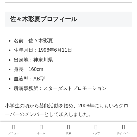
佐々木彩夏プロフィール
名前：佐々木彩夏
生年月日：1996年6月11日
出身地：神奈川県
身長：160cm
血液型：AB型
所属事務所：スターダストプロモーション
小学生の頃から芸能活動を始め、2008年にももいろクロ
ーバーのメンバーとして加入しました。
グループではピンク担当として人気を集め、現在もソロラ
メニュー
ホーム
検索
トップ
サイドバー