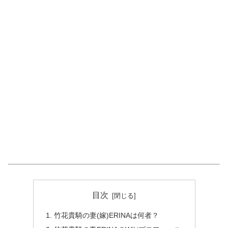
目次
竹花貴騎の妻(嫁)ERINAは何者？