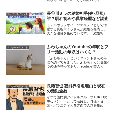
つての恋人の米倉涼子さんとか、小林麻
央さんのお姉さんの、小林麻耶さんとの
再婚がささやかれている中、この河北麻
長谷川ミラの結婚相手(夫･旦那)
エンターテイメント
友子さんっちゅう人も注目を...
誰？馴れ初めや職業経歴など調査
モデルやラジオパーソナリティとして活
躍する長谷川ミラさんが結婚を発表し、
大きな注目を集めています。「結婚相手
（夫・旦那）は誰？」「一般男性ってど
んな人？」「馴れ初めや職業は？」な
ど、気になる点を知りたくて検索してい
ふわちゃんのYoutubeの年収とフ
エンターテイメント
る方も多いのではないでしょ...
リー活動の年収はいくら？
『ふわちゃん』というタレントさんの年
収を調べてみました。ふわちゃんは現在2
つのchを持っており、Youtuber芸人とし
て活躍しています。テレビ出演も多く、
YouTubeの購読者も多いので、かなり稼
いでいるのではないでしょうか!と期待し
てし...
長瀬智也 芸能界引退理由と現在
エンターテイメント
の活動全貌
かつて国民的アイドルグループTOKIOの
中心メンバーとして活躍し、俳優・音
楽・バラエティと多方面で人気を集めた
長瀬智也さん。そんな彼が2021年に芸能
界を引退したというニュースは、多くの