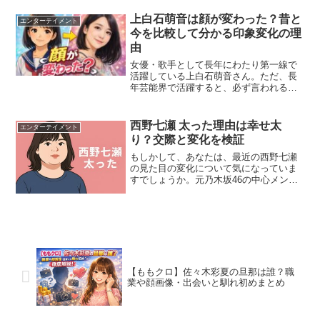
ファンに衝撃を与えました。しかし、表
上白石萌音は顔が変わった？昔と
舞台を去った今でも...
エンターテイメント
今を比較して分かる印象変化の理
由
女優・歌手として長年にわたり第一線で
活躍している上白石萌音さん。ただ、長
年芸能界で活躍すると、必ず言われるの
が、「上白石萌音って顔 変わった？」っ
という世間の声。「昔より大人っぽくな
った」「雰囲気がかなり変わった気がす
西野七瀬 太った理由は幸せ太
エンターテイメント
る」「以前と印象が違う...
り？交際と変化を検証
もしかして、あなたは、最近の西野七瀬
の見た目の変化について気になっていま
すでしょうか。元乃木坂46の中心メンバ
ーとして活躍し、卒業後は女優としても
順調なキャリアを築いている西野七瀬さ
んですが、2023年頃から「ふっくらし
た」「顔が丸くなった...
【ももクロ】佐々木彩夏の旦那は誰？職
業や顔画像・出会いと馴れ初めまとめ