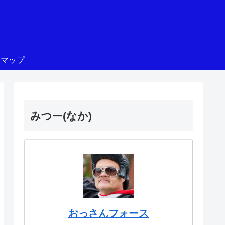
トマップ
みつー(なか)
おっさんフォース