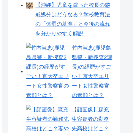
【沖縄】児童を蹴った校長の懲
戒処分はどうなる？学校教育法
の「体罰の基準」と今後の流れ
を分かりやすく解説
竹内淑恵(鹿児島
県警・新捜査2課
長)の経歴がすご
い！京大卒エリ
ート女性警察官
の素顔とは？
【顔画像】森充
生容疑者の勤務
先高校はどこ？