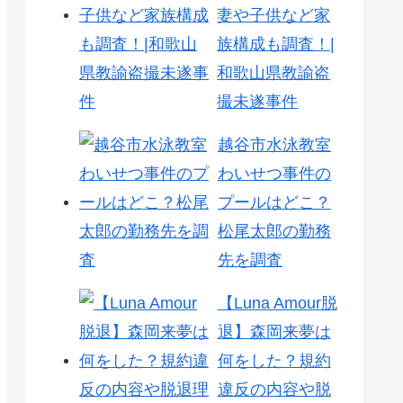
妻や子供など家
族構成も調査！|
和歌山県教諭盗
撮未遂事件
越谷市水泳教室
わいせつ事件の
プールはどこ？
松尾太郎の勤務
先を調査
【Luna Amour脱
退】森岡来夢は
何をした？規約
違反の内容や脱