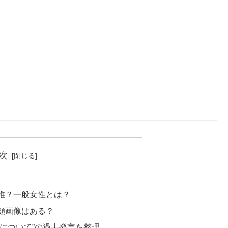
次
誰？一般女性とは？
顔画像はある？
について”の過去発言を整理