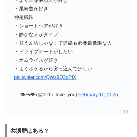
・よく耳を触る人が好き
・尾崎豊が好き
神尾楓珠
・ショートヘアが好き
・静かな人がタイプ
・甘えん坊じゃなくて連絡も必要最低限な人
・ドライブデートがしたい
・オムライスが好き
・よくボケるから突っ込んでほしい
pic.twitter.com/QWz9Q3oPIX
— 👁️👄👁️ (@techi_love_you)
February 10, 2026
共演歴はある？