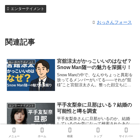
エンターテイメント
おっさんフォース
関連記事
宮舘涼太がかっこいいのはなぜ？
エンターテイメント
Snow Man随一の魅力を深掘り！
Snow Manの中で、なんやちょっと異彩を
放ってるメンバーがいてる――それが“舘
様”こと宮舘涼太さん。整った顔立ちに、
気品たっぷりの立ち振る舞い。そしてゆ
っくりとした話し方。そんな姿に「かっ
こええ…」と感じる人も多いはず。でも
平手友梨奈に旦那はいる？結婚の
実は、彼の魅...
エンターテイメント
可能性と噂を調査
平手友梨奈さんに旦那がいるのか、結婚
しているのか気になって検索されたあな
たへ。本記事では、彼女の最新の結婚状
況や、これまで噂された歴代彼氏、そし
メニュー
ホーム
検索
トップ
サイドバー
て将来の結婚の可能性について詳しく解