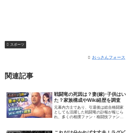
スポーツ
おっさんフォース
関連記事
戦闘竜の死因は？妻(嫁)･子供はい
スポーツ
た？家族構成やWiki経歴を調査
元幕内力士であり、引退後は総合格闘家
としても活躍した戦闘竜の訃報が報じら
れ、多くの相撲ファン・格闘技ファンに
衝撃が広がりました。小柄ながらもパワ
フルな相撲で幕内まで駆け上がり、さら
に異例の総合格闘技転身を果たしたその
これだけ分かれば大丈夫！ラグビ