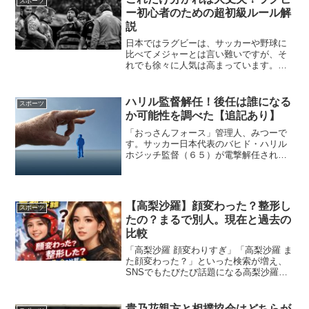
スポーツ
姿は、今なお記憶に残って...
ー初心者のための超初級ルール解
説
日本ではラグビーは、サッカーや野球に
比べてメジャーとは言い難いですが、そ
れでも徐々に人気は高まっています。ま
た、馴染みが薄いので、ルールを覚える
のが一苦労だと思います。「ラグビーの
ルールって難しそう」「イマイチ理解で
ハリル監督解任！後任は誰になる
スポーツ
きていない」そんな初心者...
か可能性を調べた【追記あり】
「おっさんフォース」管理人、みつーで
す。サッカー日本代表のバヒド・ハリル
ホジッチ監督（６５）が電撃解任される
すです。４月９日にも正式発表されると
か。低迷する日本代表とあって、ロシア
Ｗ杯の１次リーグ突破を不安視する声が
高まってきたからだそうで...
【高梨沙羅】顔変わった？整形し
スポーツ
たの？まるで別人。現在と過去の
比較
「高梨沙羅 顔変わりすぎ」「高梨沙羅 ま
た顔変わった？」といった検索が増え、
SNSでもたびたび話題になる高梨沙羅選
手。世界トップクラスのスキージャンパ
ーとして知られる一方で、近年は“顔が別
人級に変わった”という声も多く見られま
貴乃花親方と相撲協会はどちらが