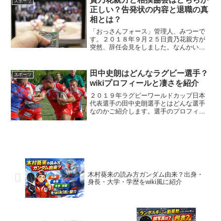
スポーツ
す。本記事では...
正しい？告発状の内容と退職の真
相とは？
「おっさんフォース」管理人、みつーで
す。２０１８年９月２５日貴乃花親方が
突然、辞任会見をしました。なんかいろ
いろ圧力があったとのことですが、貴乃
花親方にしろ相撲協会にしろ双方、言い
分が対立しています。一体、どっちが正
田中史朗はどんなラグビー選手？
スポーツ
しいのかいろいろ調べてみ...
wikiプロフィールと凄さを紹介
２０１９年ラグビーワールドカップ日本
代表選手の田中史朗選手とはどんな選手
なのかご紹介します。選手のプロフィー
ルや個性をしることでより日本代表を応
援したくなりますね。スポンサードリン
ク田中史朗のwikiプロフィールとは2014
日本代表名鑑 (...
木村葵来の読み方ガンダム由来？出身・
身長・大学・学歴をwiki風に紹介