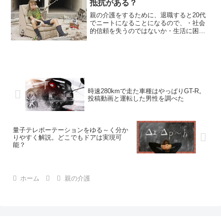
抵抗がある？
親の介護をするために、退職すると20代
でニートになることになるので、・社会
的信頼を失うのではないか・生活に困る
のではないか・周りの人に冷たい目で見
られるのではないかなどなど、つい思っ
てしまいがちです。そこで、今回はニー
トのメリットとデメリッ...
時速280kmで走た車種はやっぱりGT-R。
投稿動画と運転した男性を調べた
量子テレポーテーションをゆる～く分か
りやすく解説。どこでもドアは実現可
能？
ホーム
親の介護