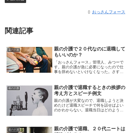
おっさんフォース
関連記事
親の介護で２０代なのに退職して
親の介護
もいいのか？
「おっさんフォース」管理人、みつーで
す。親の介護が急に必要になったので仕
事を辞めないといけなくなった。さすが
に介護と仕事の両立は難しいので、退職
しようと思っている。しかし、今まで構
築してきたキャリアや周りになんて言わ
親の介護で退職するときの挨拶の
親の介護
れるのかわからないので迷...
考え方とスピーチ例文
親の介護が大変なので、退職しようと決
めたけど退職スピーチで何を話せばよい
のかわからない。退職当日はどのように
振る舞えばいいのか。手土産などは持参
したほうがよいのかなど、色々考え過ぎ
て夜も眠れないほど悩んでいるという方
親の介護で退職、２０代ニートは
はいると思います。悩み過...
親の介護