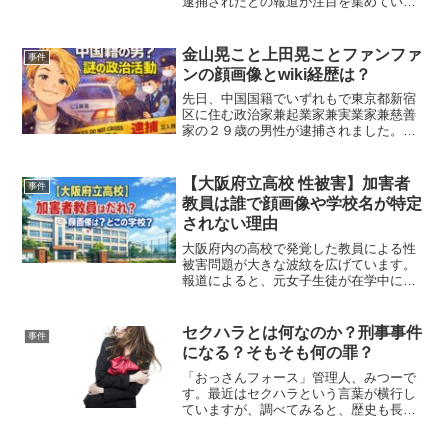
逮捕されたとの報道が注目を集めていま
す。呼気検査では基準値の約8倍のアルコ
ールが検出されたとされる一方、本人は
「アルコールは一切口にしていない」と
金山晃こと上田晃ことファンファ
事件
容疑を否認しています...
ンの顔画像とwiki経歴は？
先日、中国国籍でいずれもで東京都新宿
区に住む政治家兼起業家兼実業家兼慈善
家の２９歳の男性が逮捕されました。一
夜明けて、男の情報がさらに増えまし
た。政治家兼起業家兼実業家兼慈善家こ
と金山晃こと上田晃ことファンファンを
【大阪府立高校 性被害】加害者
事件
名乗る29歳の男です。金山...
教員は誰で顔画像や学校名が特定
されない理由
大阪府内の高校で発覚した教員による性
被害問題が大きな波紋を広げています。
報道によると、元女子生徒が在学中に男
性教員からわいせつ行為や性的暴行を受
けていたことが明らかになりました。し
かし、この問題は約5年間にわたり実質的
セクハラとは何なのか？刑事事件
事件
に放置されていたとされ...
になる？そもそも何の罪？
「おっさんフォース」管理人、みつーで
す。最近はセクハラという言葉が横行し
ていますが、調べてみると、歴史も長
く、範囲も広い。とても奥の深い話でし
た。興味が出たので深く掘り下げたいの