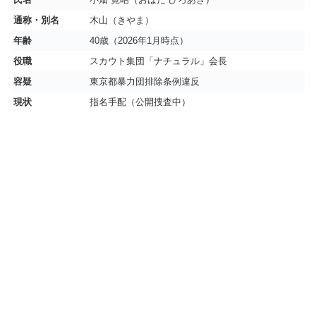
通称・別名
木山（きやま）
年齢
40歳（2026年1月時点）
役職
スカウト集団「ナチュラル」会長
容疑
東京都暴力団排除条例違反
現状
指名手配（公開捜査中）