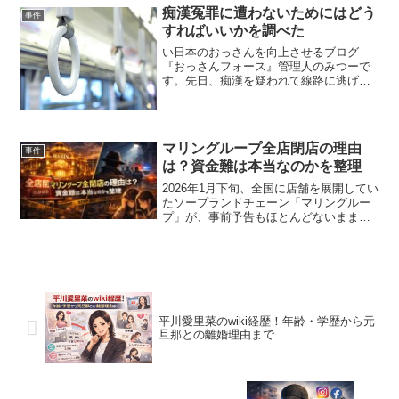
ですが、今回は「セクハラは刑事事件に
痴漢冤罪に遭わないためにはどう
事件
なるのか？」という観点から...
すればいいかを調べた
い日本のおっさんを向上させるブログ
『おっさんフォース』管理人のみつーで
す。先日、痴漢を疑われて線路に逃げ出
して電車にひかれる悲しい事件がありま
した。痴漢は女性にとっても男性にとっ
ても本当に迷惑な存在ですが、それはさ
ておき、やっても無いのに疑...
マリングループ全店閉店の理由
事件
は？資金難は本当なのかを整理
2026年1月下旬、全国に店舗を展開してい
たソープランドチェーン「マリングルー
プ」が、事前予告もほとんどないまま全
店閉店したという情報が一気に広がっ
た。関係者向けには、1月30日夜にLINE
を通じて営業終了を伝える連絡が届いた
とされ、その突...
平川愛里菜のwiki経歴！年齢・学歴から元
旦那との離婚理由まで