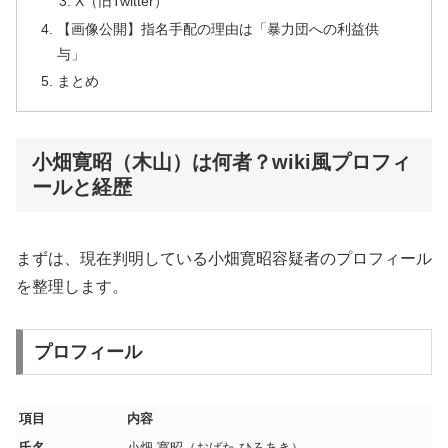
X（旧Twitter）
【画像公開】指名手配の理由は「暴力団への利益供
与」
まとめ
小畑寛昭（木山）は何者？wiki風プロフィ
ールと経歴
まずは、現在判明している小畑寛昭容疑者のプロフィール
を整理します。
プロフィール
項目
内容
氏名
小畑 寛昭（おばた ひろあき）