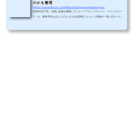
のかを整理
https://ossanforce.com/jiken/maringroupheitenriyuu
2026年1月下旬、全国に店舗を展開していたソープランドチェーン「マリングルー
プ」が、事前予告もほとんどないまま全店閉店したという情報が一気に広がった。
関係者向けには、1月30日夜にLINEを通じて営業終了を伝える連絡が届いたとさ
れ、その突然さから業界内外に大きな衝撃を与えている。関係者向け連絡では「資
金難」が閉店理由として示されたという情報が出回っているが、規模や過去の投資
状況を考えると、この説明だけでは腑に落ちないと感じる人も多いだろう。本記事
では、マリングループ全店閉店で何が起きたのかを、現在確認...