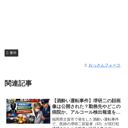
事件
おっさんフォース
関連記事
【酒酔い運転事件】堺研二の顔画
事件
像は公開された？勤務先やどこの
病院か、アルコール検出報道を整
理
福岡県古賀市で発生した酒酔い運転事件
で、医師の堺研二容疑者（63）が現行犯