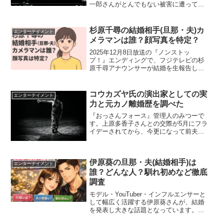
一郎さんがとんでもない被害に遭ってい
るように書かれていますが、実際はどう
なんでしょう。（たぶんその通りだと思
うけど(^_^;)松居さんがみっともなく騒い
杉原千尋の結婚相手(旦那・夫)カ
エンターテイメント
でいるもんだから船...
メラマンは誰？顔写真を特定？
2025年12月8日放送の『ノンストッ
プ！』エンディングで、フジテレビの杉
原千尋アナウンサーが結婚を生報告しま
した。お相手は「会社員で、テレビのカ
メラマン」とのことですが、詳しい素性
は公表されていません。この記事では、
コウカズヤ氏の演出家としての実
エンターテイメント
公式に報じられている情...
力と元カノ離婚歴を調べた
『おっさんフォース』管理人のみつーで
す。上原多香子さんとの交際が5月にフラ
イデーされてから、今更になって前夫の
遺書が公開されています。（その理由も
よく分かりませんが）ところで、その
『フライデー』されたお相手。コウカズ
伊原葵の旦那・夫(結婚相手)は
ヤ氏の情報がほとんどない...
エンターテイメント
誰？どんな人？馴れ初めなど徹底
調査
モデル・YouTuber・インフルエンサーと
して幅広く活躍する伊原葵さんが、結婚
を発表し大きな話題となっています。
「伊原葵の旦那（夫）は誰？」「どんな