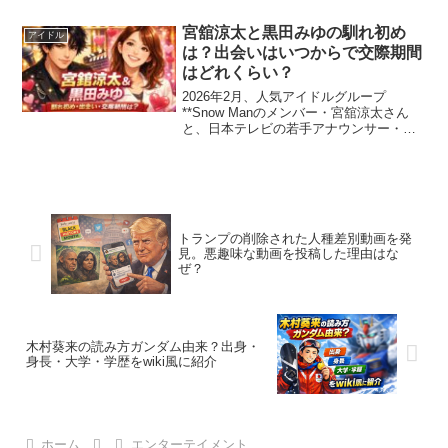
人なの？」「馴れ初めが気になる！」と
検索している方も多いのではないでしょ
宮舘涼太と黒田みゆの馴れ初め
アイドル
うか。この記事では...
は？出会いはいつからで交際期間
はどれくらい？
2026年2月、人気アイドルグループ
**Snow Manのメンバー・宮舘涼太さん
と、日本テレビの若手アナウンサー・黒
田みゆ**さんの“お泊まり愛”が報じられ、
大きな話題となっています。スクープを
掲載したのは週刊誌**女性セブン**。記事
では...
トランプの削除された人種差別動画を発
見。悪趣味な動画を投稿した理由はな
ぜ？
木村葵来の読み方ガンダム由来？出身・
身長・大学・学歴をwiki風に紹介
ホーム
エンターテイメント