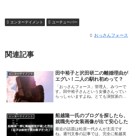
エンターテイメント
ユーチューバー
おっさんフォース
関連記事
田中裕子と沢田研二の離婚理由が
エンターテイメント
エグい！二人の馴れ初めって？
「おっさんフォース」管理人、みつーで
す。田中裕子さんという女優さんってい
らっしゃいますよね。とても演技派の女
優さんで、ウチの嫁はんも注目していま
す。嫁はんが見るドラマで気になる女優
さんていてるか聞いたところ「田中裕子
船越隆一氏のブログを探したら、
さんが一番興味あるわ」と...
エンターテイメント
就職先や女装画像が出て安心した
最近の話題は松居一代さんが主流です
ね。週刊文春の記事では、完全に船越英