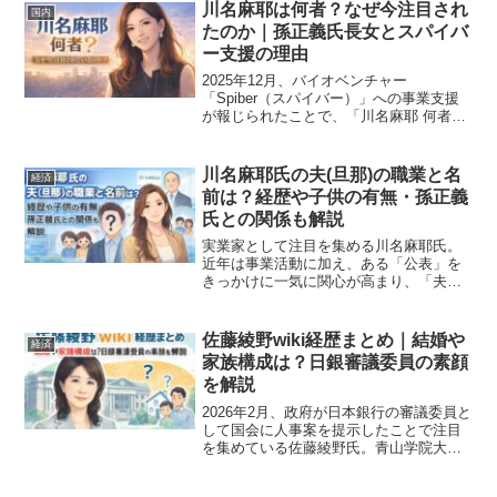
川名麻耶は何者？なぜ今注目され
国内
たのか｜孫正義氏長女とスパイバ
ー支援の理由
2025年12月、バイオベンチャー
「Spiber（スパイバー）」への事業支援
が報じられたことで、「川名麻耶 何者」
という検索が急増しました。これまで広
く知られていた人物ではなかった川名麻
耶氏が、なぜ今これほど注目を集めてい
川名麻耶氏の夫(旦那)の職業と名
経済
るのでしょうか。本...
前は？経歴や子供の有無・孫正義
氏との関係も解説
実業家として注目を集める川名麻耶氏。
近年は事業活動に加え、ある「公表」を
きっかけに一気に関心が高まり、「夫
（旦那）は誰？」「子供はいるの？」
「孫正義さんとの関係は？」といった検
索が急増しています。本記事では、すで
佐藤綾野wiki経歴まとめ｜結婚や
経済
に公表されている事実と公表さ...
家族構成は？日銀審議委員の素顔
を解説
2026年2月、政府が日本銀行の審議委員と
して国会に人事案を提示したことで注目
を集めている佐藤綾野氏。青山学院大学
法学部教授として活躍する経済学者です
が、「佐藤綾野 wiki」「佐藤綾野 経歴」