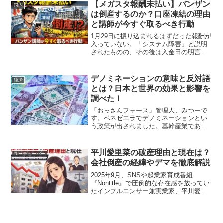
「佐藤綾野 結婚」「佐藤綾野 家族」とい
【メガスタ報酬未払い】バンザン
国内
ったキ...
は倒産するのか？口座凍結の理由
と講師が今すぐ取るべき行動
1月29日に振り込まれるはずだった報酬が
入っていない。「システム障害」と説明
されたものの、その後は入金日の明言な
し。さらに後日「口座凍結」という話が
出てきて、不安は一気に広がりました。
受験直前期という最も忙しい時期に、報
デノミネーションの意味と反対語
経済
酬未払い。生活に直結...
とは？日本と世界の効果と影響を
調べた！
「おっさんフォース」管理人、みつーで
す。ベネゼエラでデノミネーションとい
う政策が出されました。基幹産業である
石油生産が大幅な減少で、外貨獲得出来
ずにインフレが進んが結果らしいのです
が、そもそも『デノミネーション』って
平川愛里菜の破産理由と現在は？
ユーチューバー
なに？って感じですよね。...
会社倒産の経緯やデマを徹底解説
2025年9月、SNSや起業家育成番組
『Nontitle』で圧倒的な存在感を放ってい
たインフルエンサー兼実業家、平川愛里
菜氏の会社破産が報じられ、世間に大き
な衝撃を与えました。華やかな活躍の裏
側で、一体どのような経営危機が進行し
ていたのでし...