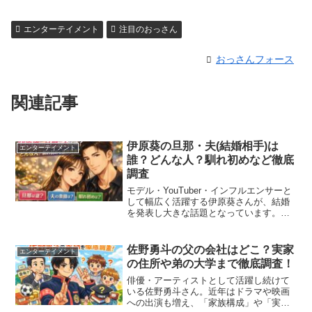
エンターテイメント
注目のおっさん
おっさんフォース
関連記事
伊原葵の旦那・夫(結婚相手)は
エンターテイメント
誰？どんな人？馴れ初めなど徹底
調査
モデル・YouTuber・インフルエンサーと
して幅広く活躍する伊原葵さんが、結婚
を発表し大きな話題となっています。
「伊原葵の旦那（夫）は誰？」「どんな
人なの？」「馴れ初めが気になる！」と
検索している方も多いのではないでしょ
佐野勇斗の父の会社はどこ？実家
エンターテイメント
うか。この記事では...
の住所や弟の大学まで徹底調査！
俳優・アーティストとして活躍し続けて
いる佐野勇斗さん。近年はドラマや映画
への出演も増え、「家族構成」や「実