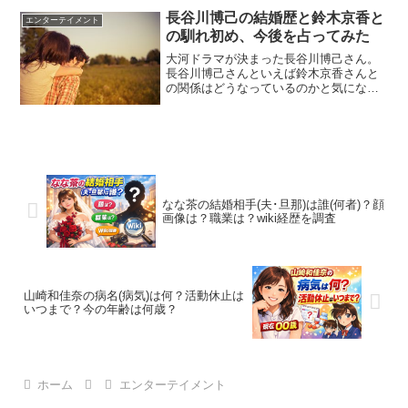
います。一体どういうことなのか、調べ
長谷川博己の結婚歴と鈴木京香と
エンターテイメント
たところどうやら船越栄一...
の馴れ初め、今後を占ってみた
大河ドラマが決まった長谷川博己さん。
長谷川博己さんといえば鈴木京香さんと
の関係はどうなっているのかと気になっ
てしまいました。どうなってるのか調べ
てみました。スポンサードリンク長谷川
博己と鈴木京香の馴れ初めは？長谷川博
己は、1977年3月7日...
なな茶の結婚相手(夫･旦那)は誰(何者)？顔
画像は？職業は？wiki経歴を調査
山崎和佳奈の病名(病気)は何？活動休止は
いつまで？今の年齢は何歳？
ホーム
エンターテイメント