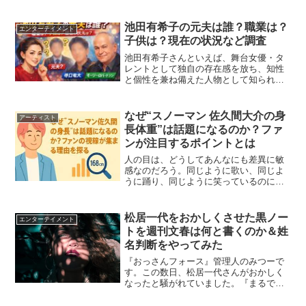
家」「父親の職業」「弟の大学」など、
プライベートな部分にも注目が集まって
います。この記事では、 佐野勇斗さんの
池田有希子の元夫は誰？職業は？
エンターテイメント
父親の会社はどこなのか ...
子供は？現在の状況など調査
池田有希子さんといえば、舞台女優・タ
レントとして独自の存在感を放ち、知性
と個性を兼ね備えた人物として知られて
います。そんな池田有希子さんについて
検索すると、必ずと言っていいほど出て
くるのが「元夫は誰？」「職業は？」
なぜ“スノーマン 佐久間大介の身
アーティスト
「子供はいるの？」といった...
長体重”は話題になるのか？ファ
ンが注目するポイントとは
人の目は、どうしてあんなにも差異に敏
感なのだろう。同じように歌い、同じよ
うに踊り、同じように笑っているのに、
ふとした瞬間に「ちがい」を見つけてし
まう。そして、それを確かめたくなる。
Snow Manの佐久間大介という人は、そん
松居一代をおかしくさせた黒ノー
エンターテイメント
な“差異”の象徴...
トを週刊文春は何と書くのか＆姓
名判断をやってみた
『おっさんフォース』管理人のみつーで
す。この数日、松居一代さんがおかしく
なったと騒がれていました。『まるで総
合失調症だ』とか、『お薬を飲まれてい
るのだろう』とか様々なウワサが流れて