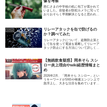
像を考察
悠仁さまの中学校の机に包丁が置かれて
いました。容疑者が防犯カメラに写って
おりおそらく早期解決となると思われま
す。しかし、悠仁さまの机に置かれてい
た包丁の形が、どうも独特なのでそこか
ら人物像を想像しました。スポンサード
リレーアタックを缶で防げるの
リンク悠仁さまの机に包丁...
コラム
か？調べてみた
リレーアタックについて、盗難防止策と
して缶を使って電波を遮断してリレーア
タック防止にする方法について詳しく調
べてみました。ちなみにリレーアタック
をご存知なくてついでにリレーアタック
対策も詳しく知りたいという方はこちら
【無銭飲食疑惑】岡本そら スシ
事件
の記事をご覧くさい。⇒リ...
ロー炎上理由やwiki経歴情報まと
め
2026年2月、「岡本そら スシロー」とい
うキーワードがSNSや検索エンジン上で
急浮上し、大きな注目を集めています。
発端とされているのは、回転寿司チェー
ン大手のスシロー名古屋栄店での無銭飲
食をうかがわせる動画がInstagram上に投
稿され...