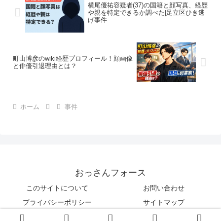
横尾優祐容疑者(37)の国籍と顔写真、経歴
や親を特定できるか調べた|足立区ひき逃
げ事件
町山博彦のwiki経歴プロフィール！顔画像
と俳優引退理由とは？
ホーム
事件
おっさんフォース
このサイトについて
お問い合わせ
プライバシーポリシー
サイトマップ
© 2017 おっさんフォース.