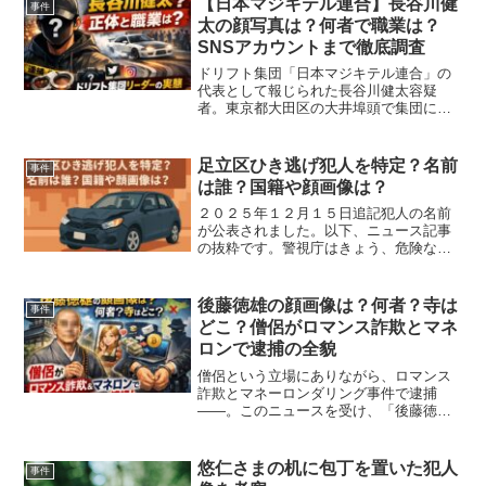
【日本マジキテル連合】長谷川健
事件
太の顔写真は？何者で職業は？
SNSアカウントまで徹底調査
ドリフト集団「日本マジキテル連合」の
代表として報じられた長谷川健太容疑
者。東京都大田区の大井埠頭で集団によ
る危険走行を行った疑いで逮捕されたこ
とで、大きな注目を集めています。ネッ
ト上では「長谷川健太の顔写真は公開さ
足立区ひき逃げ犯人を特定？名前
事件
れているの？」「そもそも何...
は誰？国籍や顔画像は？
２０２５年１２月１５日追記犯人の名前
が公表されました。以下、ニュース記事
の抜粋です。警視庁はきょう、危険な運
転をして女性をはね、死亡させるなどし
たとして、危険運転致死とひき逃げの疑
いで職業不詳の横尾優祐容疑者を逮捕し
後藤徳雄の顔画像は？何者？寺は
事件
ました。横尾容疑者は先月...
どこ？僧侶がロマンス詐欺とマネ
ロンで逮捕の全貌
僧侶という立場にありながら、ロマンス
詐欺とマネーロンダリング事件で逮捕
——。このニュースを受け、「後藤徳雄
の顔画像は？」「どんな人物なのか？」
「寺はどこ？」と検索する人が急増して
います。本記事では、・顔画像の公開状
悠仁さまの机に包丁を置いた犯人
事件
況・後藤徳雄とは何者か（経...