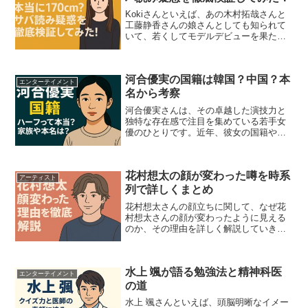
Kokiさんといえば、あの木村拓哉さんと
工藤静香さんの娘さんとしても知られて
いて、若くしてモデルデビューを果た
し、世界的なブランドでも活躍中。でも
最近、「Kokiって身長サバ読んでるんち
ゃう？」なんて噂もちらほら。ネットや
河合優実の国籍は韓国？中国？本
SNSでは共演者と...
エンターテイメント
名から考察
河合優実さんは、その卓越した演技力と
独特な存在感で注目を集めている若手女
優のひとりです。近年、彼女の国籍や出
自に関する関心が高まっており、「ハー
フではないか」「本名は孫優実ではない
か」といったさまざまな声がネット上に
花村想太の顔が変わった噂を時系
広がっています。本人がイ...
アーティスト
列で詳しくまとめ
花村想太さんの顔立ちに関して、なぜ花
村想太さんの顔が変わったように見える
のか、その理由を詳しく解説していきま
す。ファンの間でも話題となった歯列矯
正の影響や、ヘアスタイル・メイクの変
化、さらにはプライベートな事情まで、
水上 颯が語る勉強法と精神科医
多角的にまとめました。単...
エンターテイメント
の道
水上 颯さんといえば、頭脳明晰なイメー