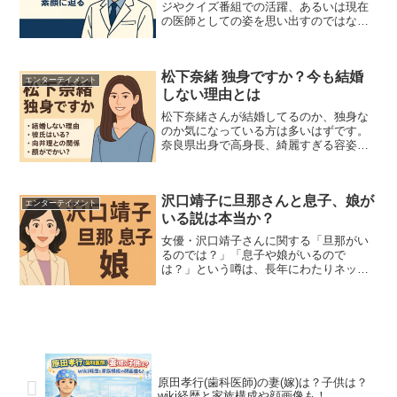
ジやクイズ番組での活躍、あるいは現在
の医師としての姿を思い出すのではない
でしょうか。東大医学部を卒業しながら
「東大王」などのテレビ番組で抜群の知
識と反射神経を披露した水上颯さんは、
松下奈緒 独身ですか？今も結婚
その後精神科医として医...
エンターテイメント
しない理由とは
松下奈緒さんが結婚してるのか、独身な
のか気になっている方は多いはずです。
奈良県出身で高身長、綺麗すぎる容姿が
魅力の彼女は、何歳になってもその人気
は衰えません。本記事では、彼氏や旦那
の噂、向井理・藤木直人との関係、「顔
沢口靖子に旦那さんと息子、娘が
がでかい」という話題まで...
エンターテイメント
いる説は本当か？
女優・沢口靖子さんに関する「旦那がい
るのでは？」「息子や娘がいるので
は？」という噂は、長年にわたりネット
上や週刊誌で繰り返し話題となってきま
した。清楚でミステリアスなイメージが
強く、プライベートをあまり語らないこ
ともあり、結婚歴や家族構成に...
原田孝行(歯科医師)の妻(嫁)は？子供は？
wiki経歴と家族構成や顔画像も！