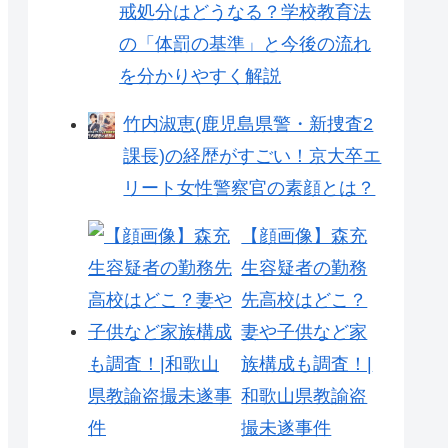
戒処分はどうなる？学校教育法
の「体罰の基準」と今後の流れ
を分かりやすく解説
竹内淑恵(鹿児島県警・新捜査2
課長)の経歴がすごい！京大卒エ
リート女性警察官の素顔とは？
【顔画像】森充
生容疑者の勤務
先高校はどこ？
妻や子供など家
族構成も調査！|
和歌山県教諭盗
撮未遂事件