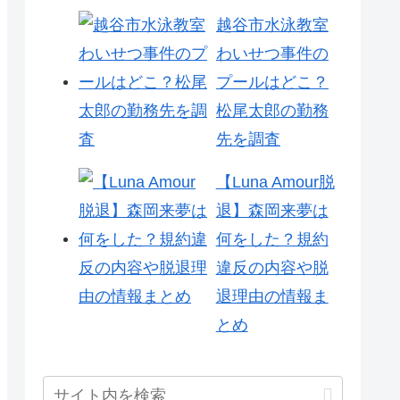
越谷市水泳教室
わいせつ事件の
プールはどこ？
松尾太郎の勤務
先を調査
【Luna Amour脱
退】森岡来夢は
何をした？規約
違反の内容や脱
退理由の情報ま
とめ