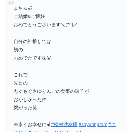
まちゅ🍎
ご結婚&ご懐妊
おめでとうございます＼(^^)／
自分の神推しでは
初の
おめでたです👏🤗
これで
先日の
もぐもぐさゆりんごの食事の調子が
おかしかった件
繋がった笑
末永くお幸せに🍎
#松村沙友理
#sayuringram
#さ