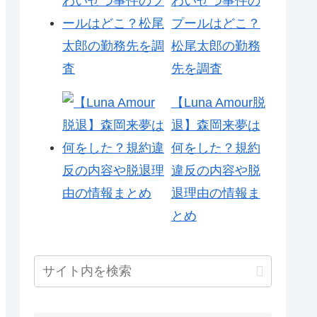
わいせつ事件の
プールはどこ？
松尾太郎の勤務
先を調査
【Luna Amour脱
退】森岡来夢は
何をした？規約
違反の内容や脱
退理由の情報ま
とめ