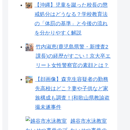
【沖縄】児童を蹴った校長の懲
戒処分はどうなる？学校教育法
の「体罰の基準」と今後の流れ
を分かりやすく解説
竹内淑恵(鹿児島県警・新捜査2
課長)の経歴がすごい！京大卒エ
リート女性警察官の素顔とは？
【顔画像】森充生容疑者の勤務
先高校はどこ？妻や子供など家
族構成も調査！|和歌山県教諭盗
撮未遂事件
越谷市水泳教室