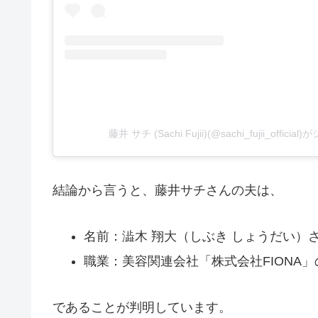
藤井 サチ (Sachi Fujii)(@sachi_fujii_offic
結論から言うと、藤井サチさんの夫は、
名前：澁木 翔大（しぶき しょうだい）
職業：美容関連会社「株式会社FIONA
であることが判明しています。