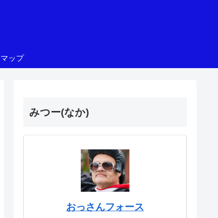
トマップ
みつー(なか)
おっさんフォース