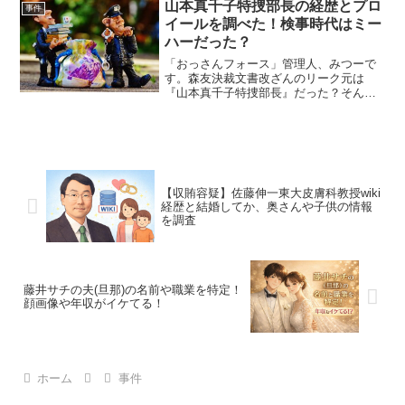
山本真千子特捜部長の経歴とプロ
る記者会見もありちょ...
事件
イールを調べた！検事時代はミー
ハーだった？
「おっさんフォース」管理人、みつーで
す。森友決裁文書改ざんのリーク元は
『山本真千子特捜部長』だった？そんな
情報が飛び交っています。情報元は江田
憲司衆議院議員のこんなツイートから。#
森友 大阪地検の女性特捜部長のリーク
がどんどん出てくる。ＮＨ...
【収賄容疑】佐藤伸一東大皮膚科教授wiki
経歴と結婚してか、奥さんや子供の情報
を調査
藤井サチの夫(旦那)の名前や職業を特定！
顔画像や年収がイケてる！
ホーム
事件