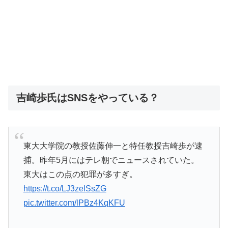
吉崎歩氏はSNSをやっている？
東大大学院の教授佐藤伸一と特任教授吉崎歩が逮
捕。昨年5月にはテレ朝でニュースされていた。
東大はこの点の犯罪が多すぎ。
https://t.co/LJ3zelSsZG
pic.twitter.com/lPBz4KqKFU