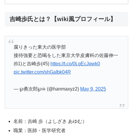
吉崎歩氏とは？【wiki風プロフィール】
腐りきった東大の医学部
接待強要と恐喝をした東京大学皮膚科の佐藤伸一
(61)と吉崎歩(45)
https://t.co/0LgEcJqwk0
pic.twitter.com/shGaIbk04R
— ℘勇次郎℘☠ (@hanmaxyz2)
May 9, 2025
名前：吉崎 歩（よしざき あゆむ）
職業：医師・医学研究者