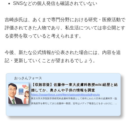
SNSなどの個人発信も確認されていない
吉崎歩氏は、あくまで専門分野における研究・医療活動で
評価されてきた人物であり、私生活については非公開とす
る姿勢を取っていると考えられます。
今後、新たな公式情報が公表された場合には、内容を追
記・更新していくことが望まれるでしょう。
おっさんフォース
【収賄容疑】佐藤伸一東大皮膚科教授wiki経歴と結
婚してか、奥さんや子供の情報を調査
https://ossanforce.com/jiken/satousinititoudaikyouju
東京大学大学院医学系研究科皮膚科学教授として長年にわたり日本の皮膚科学・臨
床免疫学を牽引してきた佐藤伸一教授。近年はメディア報道などをきっかけに、そ
の経歴や人物像、さらには私生活についても関心が集まっています。この記事で
は、佐藤伸一教授のwiki風経歴を中心に、「結婚しているのか？」「奥さんや子供
はいるのか？」といった疑問について、公表されている事実情報のみをもとに整理
して解説します。 佐藤伸一教授とは？【wiki風プロフィール】😬東大皮膚科のカリ
スマ教授・佐藤伸一（62）が収賄容疑で逮捕キター...