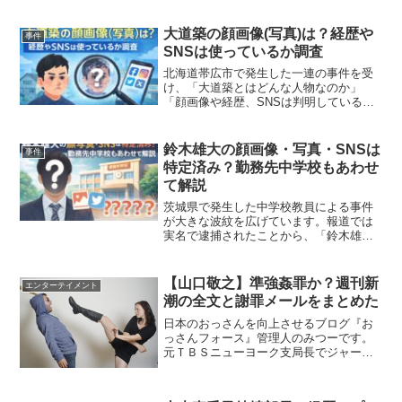
夜明けて、男の情報がさらに増えまし
た。政治家兼起業家兼実業家兼慈善家こ
と金山晃こと上田晃ことファンファンを
大道築の顔画像(写真)は？経歴や
事件
名乗る29歳の男です。金山...
SNSは使っているか調査
北海道帯広市で発生した一連の事件を受
け、「大道築とはどんな人物なのか」
「顔画像や経歴、SNSは判明しているの
か」といった点に大きな注目が集まって
います。特に、顔写真の有無やSNSアカ
ウントの存在については検索数も多く、
鈴木雄大の顔画像・写真・SNSは
事件
関心の高さがうかがえま...
特定済み？勤務先中学校もあわせ
て解説
茨城県で発生した中学校教員による事件
が大きな波紋を広げています。報道では
実名で逮捕されたことから、「鈴木雄大
の顔画像はあるのか」「写真やSNSは特
定されているのか」「勤務先の中学校は
どこなのか」といった点に関心が集まっ
【山口敬之】準強姦罪か？週刊新
エンターテイメント
ています。本記事では、...
潮の全文と謝罪メールをまとめた
日本のおっさんを向上させるブログ『お
っさんフォース』管理人のみつーです。
元ＴＢＳニューヨーク支局長でジャーナ
リストの山口敬之氏に準強姦罪疑惑があ
がりました。最初、美人局(つつもたせ)を
想像しましたが、被害女性の顔だしによ