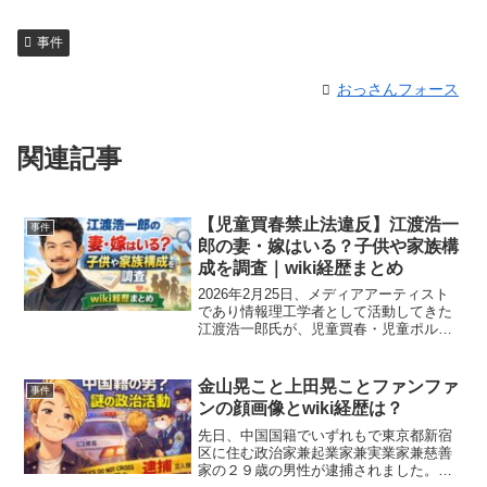
事件
おっさんフォース
関連記事
【児童買春禁止法違反】江渡浩一
事件
郎の妻・嫁はいる？子供や家族構
成を調査｜wiki経歴まとめ
2026年2月25日、メディアアーティスト
であり情報理工学者として活動してきた
江渡浩一郎氏が、児童買春・児童ポルノ
禁止法違反の疑いで京都府警に逮捕され
たと報じられました。教育者・研究者と
して知られてきた人物だけに、世間では
金山晃こと上田晃ことファンファ
事件
その人物像や私生活...
ンの顔画像とwiki経歴は？
先日、中国国籍でいずれもで東京都新宿
区に住む政治家兼起業家兼実業家兼慈善
家の２９歳の男性が逮捕されました。一