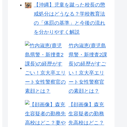
【沖縄】児童を蹴った校長の懲
戒処分はどうなる？学校教育法
の「体罰の基準」と今後の流れ
を分かりやすく解説
竹内淑恵(鹿児島
県警・新捜査2課
長)の経歴がすご
い！京大卒エリ
ート女性警察官
の素顔とは？
【顔画像】森充
生容疑者の勤務
先高校はどこ？