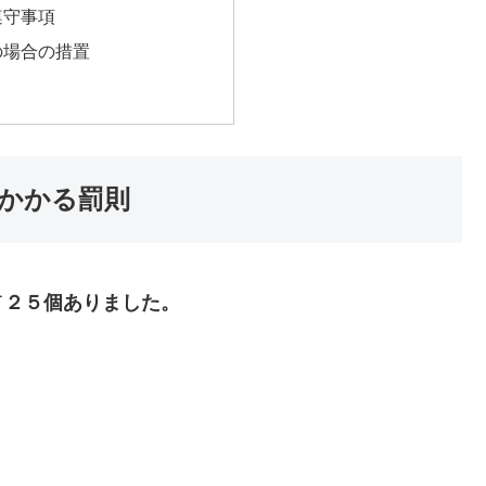
遵守事項
の場合の措置
かかる罰則
て
２５個ありました。