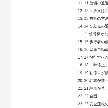
11.踏切の通
12.左折又は
13.右折の方
14.交差点の
信号機が
15.歩行者の
16.緊急自動
17.徐行すべ
18.一時停止
19.駐停車
20.駐車が
21.駐車が
22.合図
23.安全運転