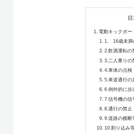
目
電動キックボー
1. 16歳未
2.飲酒運転の
3.二人乗りの
4.車体の点
5.車道通行の
6.例外的に
7.信号機の
8.通行の禁止
9.道路の横
10.割り込み