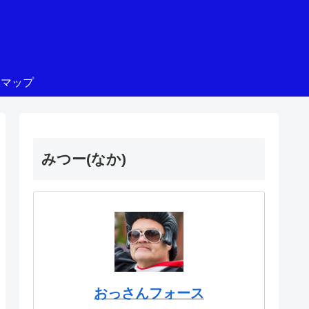
トマップ
みつー(なか)
おっさんフォース