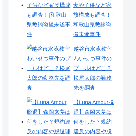
妻や子供など家
族構成も調査！|
和歌山県教諭盗
撮未遂事件
越谷市水泳教室
わいせつ事件の
プールはどこ？
松尾太郎の勤務
先を調査
【Luna Amour脱
退】森岡来夢は
何をした？規約
違反の内容や脱