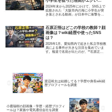
小学生を狙った理由がエグい…
2024年末から2025年にかけて、SNS上で
拡散された「大阪市内の海に小学生が突
き落とされる動画」が日本中に衝撃を与
えています。冷たい冬の海に、年上の中
学生たちが幼い小学生を故意に突き落と
し、その様子を嘲笑しながら撮影すると
石原正悟はどこの学校の教師？顔
事件
いう極めて凄惨...
画像は？wiki経歴や使ったSNS
は？
2026年1月、愛知県内で起きた私立学校教
員による事件が大きな注目を集めていま
す。報道で名前が出たのが、**石原正悟
容疑者（40）**です。ネット上では、 石
原正悟はどこの学校の教師だったのか？
顔画像は公開されているのか？ 経歴やプ
ロフィ...
渡辺裕太は結婚してる？学歴や身長wiki経
歴プロフィールを調査
小鹿瑞樹の顔画像・学歴・経歴プロフィ
ールは？家族や電気通信会社を調査