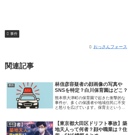
事件
おっさんフォース
関連記事
林信彦容疑者の顔画像の写真や
事件
SNSを特定？白川保育園はどこ？
熊本県大津町の保育園で起きた衝撃的な
事件が、多くの保護者や地域住民に不安
と怒りを広げています。保育士という
「子どもを守る立場」にあった人物が、
園児への性的加害の疑いで逮捕された今
回の事件。本記事では、林信彦容疑者の
【東京都大田区ドリフト事故】築
事件
顔画像やSNSの特定状況、...
地天人って何者？顔や職業は？住