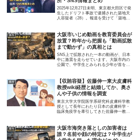
所・SNS情報まとめ
2025年12月27日未明、東京都大田区で発
生したドリフト事故で逮捕された築地天
人容疑者（28）。報道を受けて「築地天
人とは何者なのか？」「顔は公開されて
いる？」「職業は？」「住所はどこ？」
「SNSはやっているのか？」と気になっ
大阪市いじめ動画を教育委員会が
事件
て検索する人...
放置？昨年から把握も「動画拡散
まで動かず」の真相とは
SNS上で拡散された一本の動画が、日本
中に激震を走らせています。大阪市内の
公園で、中学生とみられる少年が首を絞
められ、力なく崩れ落ちる様子を収めた
衝撃的な映像です。多くの視聴者が「こ
れはもはや教育の枠を超えた犯罪ではな
【収賄容疑】佐藤伸一東大皮膚科
事件
いか」と憤りを感じるな...
教授wiki経歴と結婚してか、奥さ
んや子供の情報を調査
東京大学大学院医学系研究科皮膚科学教
授として長年にわたり日本の皮膚科学・
臨床免疫学を牽引してきた佐藤伸一教
授。近年はメディア報道などをきっかけ
に、その経歴や人物像、さらには私生活
についても関心が集まっています。この
大阪市海突き落としの加害者は
事件
記事では、佐藤伸一教授のw...
誰？名前や顔の特定は？中学生が