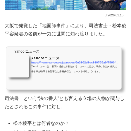
2026.01.15
大阪で発覚した「地面師事件」により、司法書士・松本稜
平容疑者の名前が一気に世間に知れ渡りました。
Yahoo!ニュース
Yahoo!ニュース
https://news.yahoo.co.jp/articles/6e2802d8dc880795a9f7566f2f9b9d2f453821df
Yahoo!ニュースは、新聞・通信社が配信するニュースのほか、映像、雑誌や個人の
書き手が執筆する記事など多種多様なニュースを掲載しています。
司法書士という“法の番人”とも言える立場の人物が関与し
たとされるこの事件に対し、
松本稜平とは何者なのか？