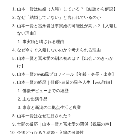
山本一賢は結婚（入籍）している？【結論から解説】
なぜ「結婚していない」と言われているのか
山本一賢と冨永愛は事実婚の可能性が高い？【入籍し
ない理由】
事実婚と噂される理由
なぜ今すぐ入籍しないのか？考えられる理由
山本一賢と冨永愛の馴れ初めは？【出会いのきっか
け】
山本一賢のwiki風プロフィール【年齢・身長・出身】
山本一賢の経歴｜俳優×農業の異色人生【wiki詳細】
俳優デビューまでの経歴
主な出演作品
東京と新潟の二拠点生活と農業
山本一賢はなぜ注目された？
世間の反応｜山本一賢と冨永愛の関係【祝福の声】
今後どうなる？結婚・入籍の可能性