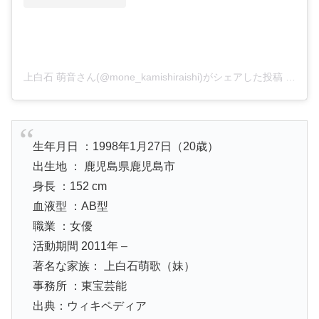
上白石 萌音さん(@mone_kamishiraishi)がシェアした投稿
–
201
生年月日 ：1998年1月27日（20歳）
出生地 ： 鹿児島県鹿児島市
身長 ：152 cm
血液型 ：AB型
職業 ：女優
活動期間 2011年 –
著名な家族： 上白石萌歌（妹）
事務所 ：東宝芸能
出典：ウィキペディア