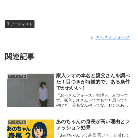
アーティスト
おっさんフォース
関連記事
家入レオの本名と親父さんを調べ
アーティスト
た！目つきが特徴的で、ある条件
でかわいい！
「おっさんフォース」管理人、みつーで
す。家入レオさんって本名だと思ってた
やけど、芸名なんやってな。センスある
と思うよ。カッコイイやん。歌もええ曲
つくってるしな。『ｓｈｉｎｅ』は衝撃
的やったな。『サブリナ』も独特のセン
あのちゃんの身長が高い理由とフ
アーティスト
スやな。ラジオでかかって...
ァッション効果
「あのちゃんって身長 高い？」と感じて