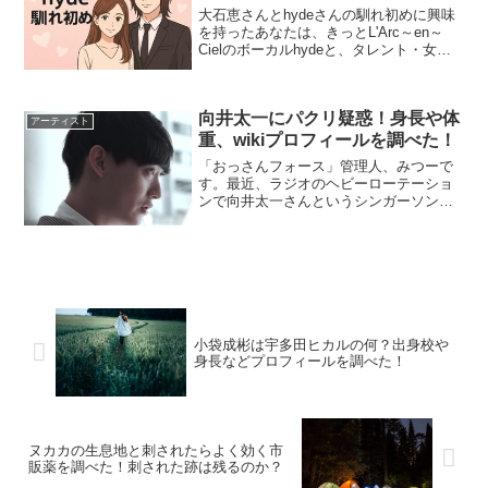
大石恵さんとhydeさんの馴れ初めに興味
を持ったあなたは、きっとL'Arc～en～
Cielのボーカルhydeと、タレント・女優
として活躍した大石恵の出会いのエピソ
ードや、その後の恋愛・結婚の経緯が気
になっているのではないでしょうか。テ
向井太一にパクリ疑惑！身長や体
レビ番...
アーティスト
重、wikiプロフィールを調べた！
「おっさんフォース」管理人、みつーで
す。最近、ラジオのヘビーローテーショ
ンで向井太一さんというシンガーソング
ライターの存在を知りました。印象的な
歌詞とメロディだったので、いったいど
んな人なのか調べたのですが、モデルが
出来るぐらいカッコイイ人...
小袋成彬は宇多田ヒカルの何？出身校や
身長などプロフィールを調べた！
ヌカカの生息地と刺されたらよく効く市
販薬を調べた！刺された跡は残るのか？