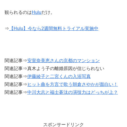
観られるのは
Hulu
だけ。
⇒
【Hulu】今なら2週間無料トライアル実施中
関連記事⇒
安室奈美恵さんの京都のマンション
関連記事⇒真木よう子の離婚原因が信じられない
関連記事⇒
伊藤綾子と二宮くんの入浴写真
関連記事⇒
ヒット曲を方言で歌う朝倉さやかが面白い！
関連記事⇒
中川大志と福士蒼汰の演技力はどっちが上？
スポンサードリンク