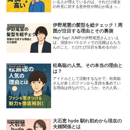
いる人が増えているのは、それだけ彼女
の外見に対する意外性や関心が高まって
いる証拠です。童顔でかわいらしい雰囲
気から「小柄なイメージ」を持たれがち
ですが、実は166cmという高身長である
伊野尾慧の髪型を総チェック！周
ことをご存じでした...
アーティスト
囲が注目する理由とその裏側
Hey! Say! JUMPの伊野尾慧さんといえ
ば、演技やバラエティでの活躍はもちろ
んのこと、たびたび注目を集めるのがそ
の“髪型”。テレビや雑誌に登場するたびに
「あれ？ 髪型変わった？」と話題にな
り、SNSではトレンド入りすることも少
松島聡の人気、その本当の理由と
なくあ...
アーティスト
は？
アイドルとして活動するなかで、松島聡
さんが多くのファンから支持を集めてい
る理由は何なのでしょうか。その人気の
背景には、彼の整ったルックスや明るい
キャラクター、そしてバラエティ番組で
見せる意外な一面など、さまざまな要素
が絡み合っています。ただ...
大石恵 hyde 馴れ初めから現在の
アーティスト
夫婦関係とは