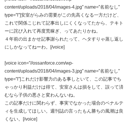
content/uploads/2018/04/images-4.jpg” name=”名前なし”
type=”l”]安室がらみの需要がこの先高くなる一方だけど、
これで関係こじれて記事出しにくくなってたから、テキト
ーに詫び入れて再度荒稼ぎ、ってあたりかね。
４年前の出まかせ記事謝られたって、ヘタすりゃ蒸し返し
にしかなってねーわ。[/voice]
[voice icon=”//ossanforce.com/wp-
content/uploads/2018/04/images-3.jpg” name=”名前なし”
type=”l”]
これだけ影響力のある事しといて、この記事でち
ゃっかり利益だけは得て、安室さんは損をして、誤って済
むなら子供の悪さと変わんないね。
この記事だけに関わらず、事実でなかった場合のペナルテ
ィを生成してほしい。週刊誌の言ったもん勝ちの風潮は良
くない。
[/voice]