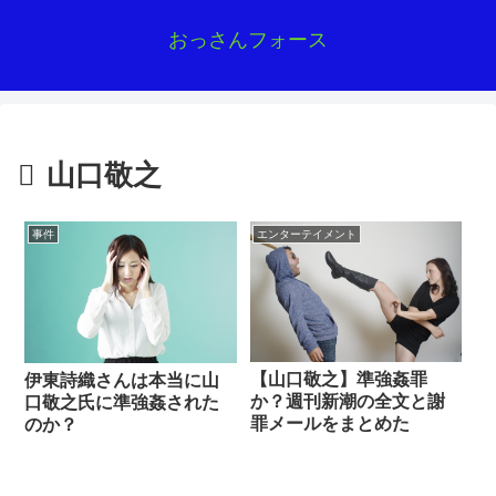
おっさんフォース
山口敬之
事件
エンターテイメント
【山口敬之】準強姦罪
伊東詩織さんは本当に山
か？週刊新潮の全文と謝
口敬之氏に準強姦された
罪メールをまとめた
のか？