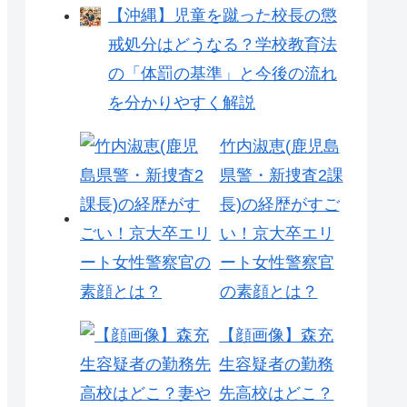
【沖縄】児童を蹴った校長の懲
戒処分はどうなる？学校教育法
の「体罰の基準」と今後の流れ
を分かりやすく解説
竹内淑恵(鹿児島
県警・新捜査2課
長)の経歴がすご
い！京大卒エリ
ート女性警察官
の素顔とは？
【顔画像】森充
生容疑者の勤務
先高校はどこ？