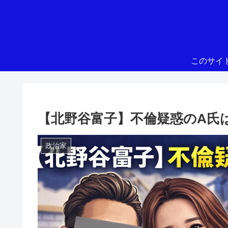
このサイ
【北野谷富子】不倫疑惑のA氏
政治家