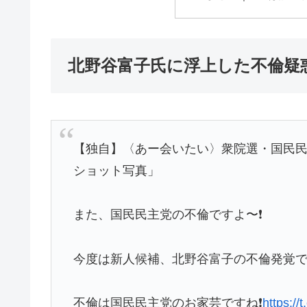
北野谷富子氏に浮上した不倫疑
【独自】〈あー会いたい〉衆院選・国民
ショット写真」
また、国民民主党の不倫ですよ〜❗️
今度は新人候補、北野谷富子の不倫発覚です
不倫は国民民主党のお家芸ですね❗️
https:/