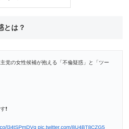
惑とは？
民主党の女性候補が抱える「不倫疑惑」と「ツー
❗️
/t.co/l34tSPmDVq
pic.twitter.com/8U4BT8CZG5