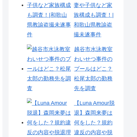
妻や子供など家
族構成も調査！|
和歌山県教諭盗
撮未遂事件
越谷市水泳教室
わいせつ事件の
プールはどこ？
松尾太郎の勤務
先を調査
【Luna Amour脱
退】森岡来夢は
何をした？規約
違反の内容や脱