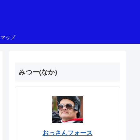
トマップ
みつー(なか)
おっさんフォース