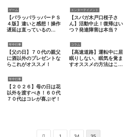
ゲーム
エンターテイメント
【パラッパラッパーＰＳ
【スパガ木戸口桜子さ
４版】違いと感想！操作
ん】活動中止！復帰はい
遅延は直っているの
つ？発達障害は本当？
か？！
年中行事
コラム
【父の日】７０代の親父
【高速道路】運転中に居
に酒以外のプレゼントな
眠りしない、眠気を覚ま
らこれがオススメ！
すオススメの方法はこ
れ！
年中行事
【２０２６】母の日は花
以外を渡すべき！６０代
７０代はコレが喜ぶぞ！
前
1
34
35