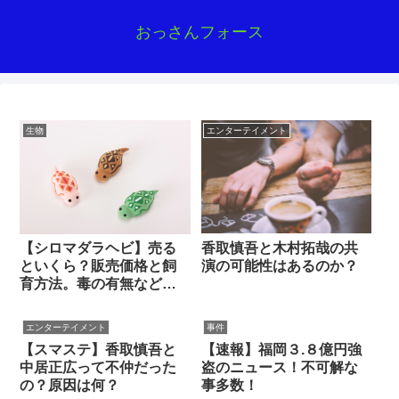
おっさんフォース
生物
エンターテイメント
香取慎吾と木村拓哉の共
【シロマダラヘビ】売る
演の可能性はあるのか？
といくら？販売価格と飼
育方法。毒の有無など徹
底調査！
エンターテイメント
事件
【スマステ】香取慎吾と
【速報】福岡３.８億円強
中居正広って不仲だった
盗のニュース！不可解な
の？原因は何？
事多数！