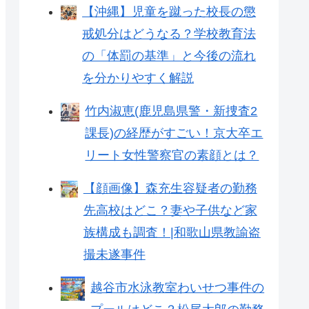
【沖縄】児童を蹴った校長の懲
戒処分はどうなる？学校教育法
の「体罰の基準」と今後の流れ
を分かりやすく解説
竹内淑恵(鹿児島県警・新捜査2
課長)の経歴がすごい！京大卒エ
リート女性警察官の素顔とは？
【顔画像】森充生容疑者の勤務
先高校はどこ？妻や子供など家
族構成も調査！|和歌山県教諭盗
撮未遂事件
越谷市水泳教室わいせつ事件の