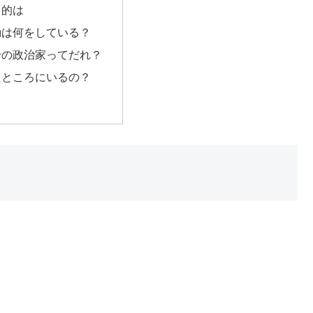
目的は
動は何をしている？
身の政治家ってだれ？
たところにいるの？