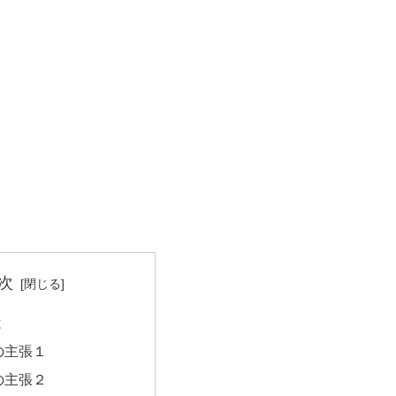
次
は
の主張１
の主張２