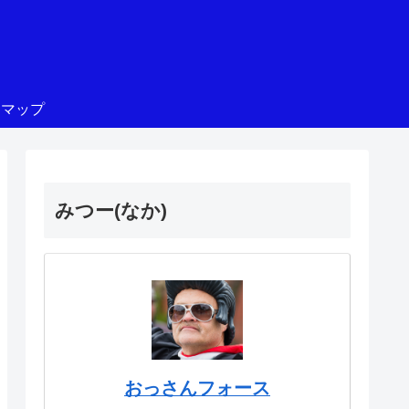
トマップ
みつー(なか)
おっさんフォース