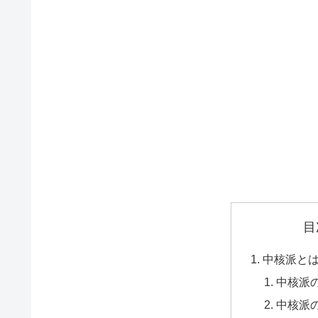
目
中核派と
中核派
中核派