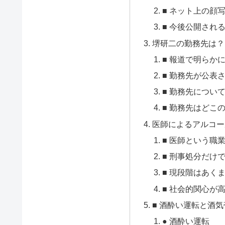
■ ネット上の顔
■ 今後公開され
堺研二の勤務先は？
■ 報道で明らか
■ 勤務先が公表
■ 勤務先につい
■ 勤務先はどこ
医師によるアルコー
■ 医師という職
■ 刑事処分だけ
■ 現段階はあく
■ 社会的関心が
■ 酒酔い運転と酒
● 酒酔い運転