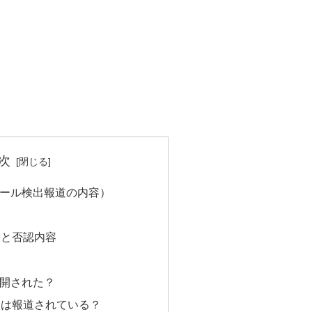
次
ール検出報道の内容）
物と否認内容
況
開された？
像は報道されている？