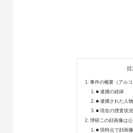
目
事件の概要（アルコ
■ 逮捕の経緯
■ 逮捕された人
■ 現在の捜査状
堺研二の顔画像は公
■ 現時点で顔画