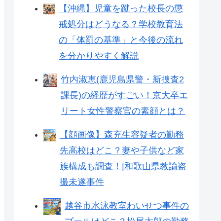
【沖縄】児童を蹴った校長の懲
戒処分はどうなる？学校教育法
の「体罰の基準」と今後の流れ
を分かりやすく解説
竹内淑恵(鹿児島県警・新捜査2
課長)の経歴がすごい！京大卒エ
リート女性警察官の素顔とは？
【顔画像】森充生容疑者の勤務
先高校はどこ？妻や子供など家
族構成も調査！|和歌山県教諭盗
撮未遂事件
越谷市水泳教室わいせつ事件の