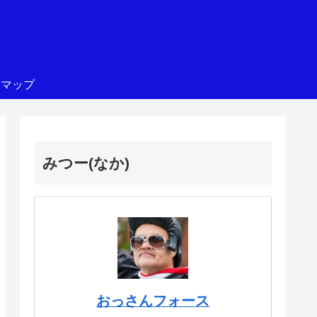
トマップ
みつー(なか)
おっさんフォース