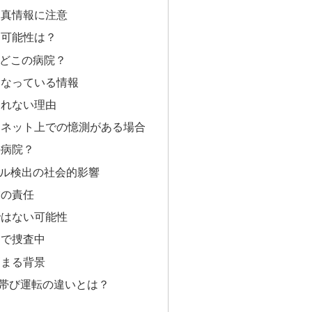
写真情報に注意
る可能性は？
どこの病院？
になっている情報
されない理由
てネット上での憶測がある場合
の病院？
ル検出の社会的影響
業の責任
ではない可能性
まで捜査中
高まる背景
気帯び運転の違いとは？