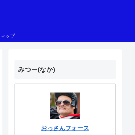
トマップ
みつー(なか)
おっさんフォース