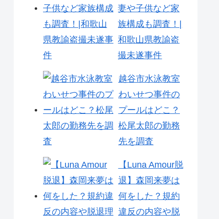
妻や子供など家
族構成も調査！|
和歌山県教諭盗
撮未遂事件
越谷市水泳教室
わいせつ事件の
プールはどこ？
松尾太郎の勤務
先を調査
【Luna Amour脱
退】森岡来夢は
何をした？規約
違反の内容や脱