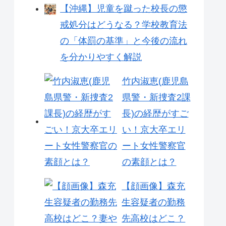
【沖縄】児童を蹴った校長の懲
戒処分はどうなる？学校教育法
の「体罰の基準」と今後の流れ
を分かりやすく解説
竹内淑恵(鹿児島
県警・新捜査2課
長)の経歴がすご
い！京大卒エリ
ート女性警察官
の素顔とは？
【顔画像】森充
生容疑者の勤務
先高校はどこ？