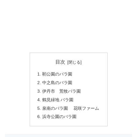
目次
靭公園のバラ園
中之島のバラ園
伊丹市 荒牧バラ園
鶴見緑地 バラ園
泉南のバラ園 花咲ファーム
浜寺公園のバラ園