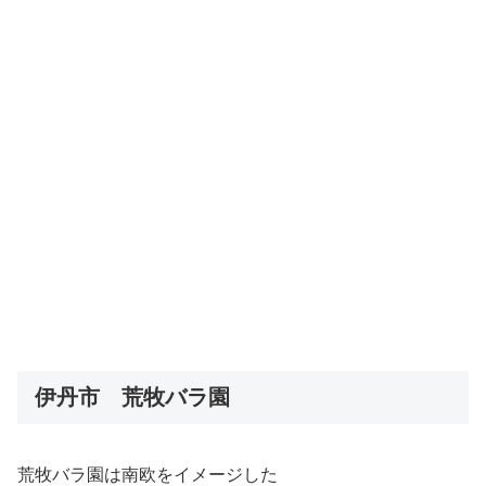
伊丹市 荒牧バラ園
荒牧バラ園は南欧をイメージした